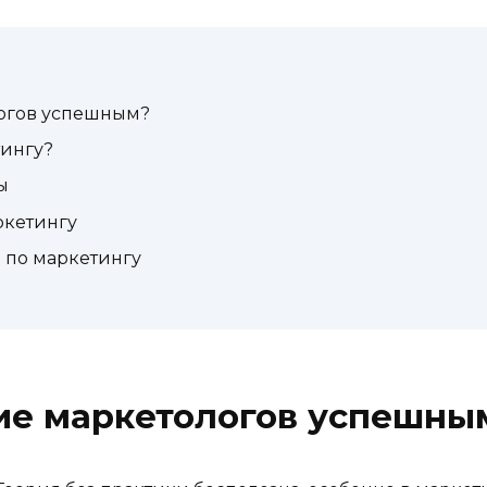
логов успешным?
тингу?
ы
ркетингу
 по маркетингу
ние маркетологов успешны