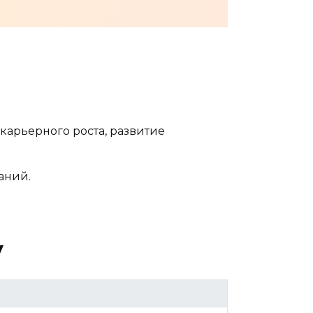
арьерного роста, развитие
аний.
у