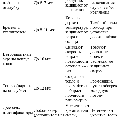
доступно,
плёнка на
До 6–7 м/с
раскачивания,
защищает от
опалубку
сдувается без
испарения
крепления
Хорошо
держит
Тяжёлый, нуж
Брезент с
температуру,
помощь при
До 8–10 м/с
утеплителем
защищает от
установке,
ветра и
дороже плёнк
солнца
Снижают
Требуют
скорость
дополнительн
Ветрозащитные
ветра у
стоек и
экраны вокруг
До 10 м/с
поверхности
растяжек, не
колонны
бетона в 2–3
защищают
раза
сверху
Сохраняет
тепло и
Громоздкий,
Тепляк (парник
влагу, бетон
нужен обогрев
До 12 м/с
на опалубке)
набирает
холодную
прочность
погоду
равномерно
Увеличивают
Добавки-
Любой ветер
время жизни
Не заменяют
пластификаторы
(дополнительная
смеси,
укрытие, толь