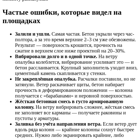
Частые ошибки, которые видел на
площадках
Залили и ушли.
Самая частая. Бетон укрыли через час-
полтора, а за это время верхние 2–3 см уже обезвожены.
Результат — поверхность крошится, прочность на
сжатие в верхнем слое ниже проектной на 20–30%.
Вибрировали долго и в одной точке.
На ветру
опалубка колеблется, вибрирование усиливает это — и
бетон расслаивается. Крупный заполнитель уходит вниз,
цементный камень скапливается у стенки.
Не закреплённая опалубка.
Расчалки поставили, но не
затянули. Ветер раскачивает щиты, бетон набирает
прочность в деформированном положении — колонна
получается с «барабанами» и неровной поверхностью.
Жёсткая бетонная смесь в густо армированную
колонну.
На ветру вибрировать сложнее, жёсткая смесь
не заполняет все карманы — получаете раковины и
пустоты у арматуры.
Заливка без учёта направления ветра.
Если ветер дует
вдоль ряда колонн — крайние колонны сохнут быстрее
средних. Нужно либо экранировать крайние, либо