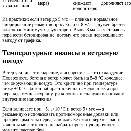
и замедлители
мера)
снижают
дополняют его
схватывания
водопотерю
Из практики: если ветер до 5 м/с — плёнка и нормальное
вибрирование решают вопрос. Если 6–8 м/с — нужен брезент
или экран минимум с двух сторон. Выше 8 м/с — я стараюсь
перенести бетонирование, потому что риски перевешивают
выгоду от графика.
Температурные нюансы в ветреную
погоду
Ветер усиливает испарение, а испарение — это охлаждение.
Поверхность бетона в ветер может быть на 5–8 °C холоднее,
чем окружающий воздух. Это критично при температуре
ниже +10 °C: бетон набирает прочность медленнее, а при
перепаде температур внутри колонны и снаружи возникают
внутренние напряжения.
Если заливаете при +5…+10 °C и ветер 5+ м/с — я
рекомендую использовать противоморозные добавки или
прогрев арматуры перед заливкой. Без этого верхняя часть
колонны может просто не набрать проектную прочность к
моменту распалубки.