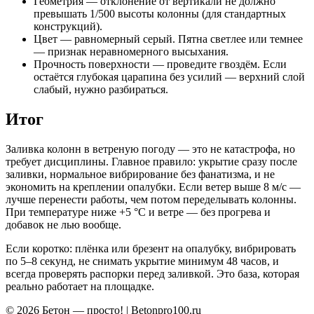
Геометрия — отклонение от вертикали не должно
превышать 1/500 высоты колонны (для стандартных
конструкций).
Цвет — равномерный серый. Пятна светлее или темнее
— признак неравномерного высыхания.
Прочность поверхности — проведите гвоздём. Если
остаётся глубокая царапина без усилий — верхний слой
слабый, нужно разбираться.
Итог
Заливка колонн в ветреную погоду — это не катастрофа, но
требует дисциплины. Главное правило: укрытие сразу после
заливки, нормальное вибрирование без фанатизма, и не
экономить на креплении опалубки. Если ветер выше 8 м/с —
лучше перенести работы, чем потом переделывать колонны.
При температуре ниже +5 °C и ветре — без прогрева и
добавок не лью вообще.
Если коротко: плёнка или брезент на опалубку, вибрировать
по 5–8 секунд, не снимать укрытие минимум 48 часов, и
всегда проверять распорки перед заливкой. Это база, которая
реально работает на площадке.
© 2026 Бетон — просто! | Betonpro100.ru