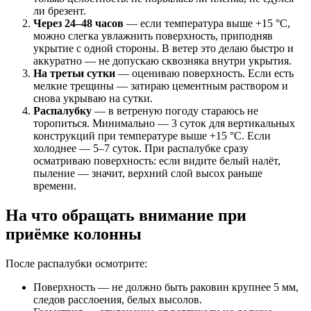
ли брезент.
Через 24–48 часов
— если температура выше +15 °C,
можно слегка увлажнить поверхность, приподняв
укрытие с одной стороны. В ветер это делаю быстро и
аккуратно — не допускаю сквозняка внутри укрытия.
На третьи сутки
— оцениваю поверхность. Если есть
мелкие трещины — затираю цементным раствором и
снова укрываю на сутки.
Распалубку
— в ветреную погоду стараюсь не
торопиться. Минимально — 3 суток для вертикальных
конструкций при температуре выше +15 °C. Если
холоднее — 5–7 суток. При распалубке сразу
осматриваю поверхность: если видите белый налёт,
пыление — значит, верхний слой высох раньше
времени.
На что обращать внимание при
приёмке колонны
После распалубки осмотрите:
Поверхность — не должно быть раковин крупнее 5 мм,
следов расслоения, белых высолов.