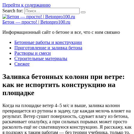
Перейти к содержанию
Search for:
Бетон — просто! | Betonpro100.ru
Информационный сайт о бетоне и все, что с ним связано
Бетонные работы и конструкции
Приготовление и заливка бетона
Растворы и смеси
Строительные материалы
Свежее
Заливка бетонных колонн при ветре:
как не испортить конструкцию на
площадке
Когда на площадке ветер 4–5 м/с и выше, заливка колонн
превращается из рутины в задачу, где каждая мелочь влияет на
результат. Ветер сушит поверхность, сдувает влагу из бетона,
раскачивает опалубку, а при сильных порывах может просто
расколоть ещё не схватившуюся конструкцию. Я расскажу, как
я подхожу к таким работам — без теории учебника, только то,