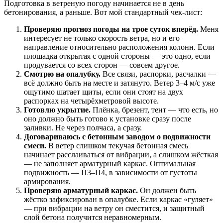
Подготовка в ветреную погоду начинается не в день
бетонирования, а раньше. Вот мой стандартный чек-лист:
Проверяю прогноз погоды на трое суток вперёд.
Меня
интересует не только скорость ветра, но и его
направление относительно расположения колонн. Если
площадка открытая с одной стороны — это одно, если
продувается со всех сторон — совсем другое.
Смотрю на опалубку.
Все связи, распорки, расчалки —
всё должно быть на месте и затянуто. Ветер 3–4 м/с уже
ощутимо шатает щиты, если они стоят на двух
распорках на четырёхметровой высоте.
Готовлю укрытие.
Плёнка, брезент, тент — что есть, но
оно должно быть готово к установке сразу после
заливки. Не через полчаса, а сразу.
Договариваюсь с бетонным заводом о подвижности
смеси.
В ветер слишком текучая бетонная смесь
начинает расслаиваться от вибрации, а слишком жёсткая
— не заполняет арматурный каркас. Оптимальная
подвижность — П3–П4, в зависимости от густоты
армирования.
Проверяю арматурный каркас.
Он должен быть
жёстко зафиксирован в опалубке. Если каркас «гуляет»
— при вибрации на ветру он сместится, и защитный
слой бетона получится неравномерным.