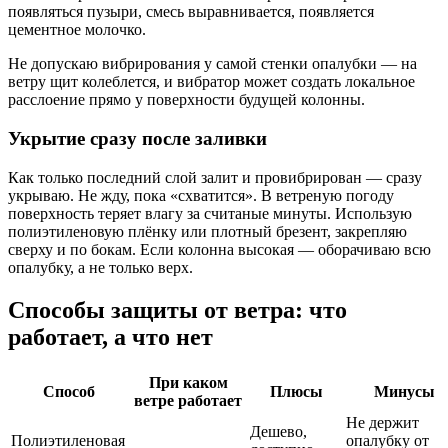
появляться пузыри, смесь выравнивается, появляется
цементное молочко.
Не допускаю вибрирования у самой стенки опалубки — на
ветру щит колеблется, и вибратор может создать локальное
расслоение прямо у поверхности будущей колонны.
Укрытие сразу после заливки
Как только последний слой залит и провибрирован — сразу
укрываю. Не жду, пока «схватится». В ветреную погоду
поверхность теряет влагу за считаные минуты. Использую
полиэтиленовую плёнку или плотный брезент, закрепляю
сверху и по бокам. Если колонна высокая — оборачиваю всю
опалубку, а не только верх.
Способы защиты от ветра: что
работает, а что нет
При каком
Способ
Плюсы
Минусы
ветре работает
Не держит
Дешево,
Полиэтиленовая
опалубку от