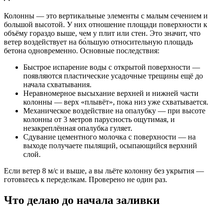
Колонны — это вертикальные элементы с малым сечением и
большой высотой. У них отношение площади поверхности к
объёму гораздо выше, чем у плит или стен. Это значит, что
ветер воздействует на бо́льшую относительную площадь
бетона одновременно. Основные последствия:
Быстрое испарение воды с открытой поверхности —
появляются пластические усадочные трещины ещё до
начала схватывания.
Неравномерное высыхание верхней и нижней части
колонны — верх «плывёт», пока низ уже схватывается.
Механическое воздействие на опалубку — при высоте
колонны от 3 метров парусность ощутимая, и
незакреплённая опалубка гуляет.
Сдувание цементного молочка с поверхности — на
выходе получаете пылящий, осыпающийся верхний
слой.
Если ветер 8 м/с и выше, а вы льёте колонну без укрытия —
готовьтесь к переделкам. Проверено не один раз.
Что делаю до начала заливки