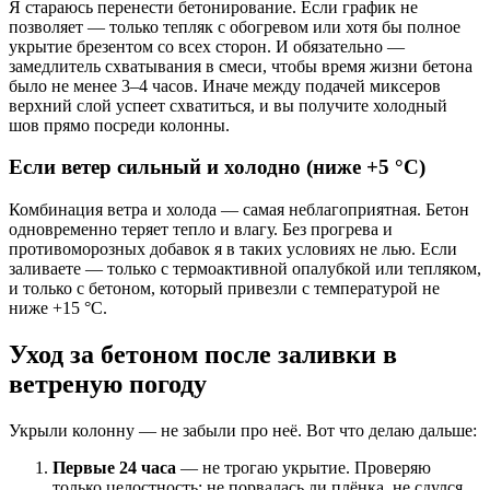
Я стараюсь перенести бетонирование. Если график не
позволяет — только тепляк с обогревом или хотя бы полное
укрытие брезентом со всех сторон. И обязательно —
замедлитель схватывания в смеси, чтобы время жизни бетона
было не менее 3–4 часов. Иначе между подачей миксеров
верхний слой успеет схватиться, и вы получите холодный
шов прямо посреди колонны.
Если ветер сильный и холодно (ниже +5 °C)
Комбинация ветра и холода — самая неблагоприятная. Бетон
одновременно теряет тепло и влагу. Без прогрева и
противоморозных добавок я в таких условиях не лью. Если
заливаете — только с термоактивной опалубкой или тепляком,
и только с бетоном, который привезли с температурой не
ниже +15 °C.
Уход за бетоном после заливки в
ветреную погоду
Укрыли колонну — не забыли про неё. Вот что делаю дальше:
Первые 24 часа
— не трогаю укрытие. Проверяю
только целостность: не порвалась ли плёнка, не сдулся