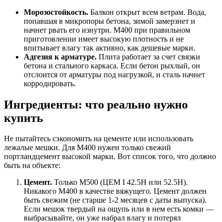
Морозостойкость.
Балкон открыт всем ветрам. Вода,
попавшая в микропоры бетона, зимой замерзнет и
начнет рвать его изнутри. М400 при правильном
приготовлении имеет высокую плотность и не
впитывает влагу так активно, как дешевые марки.
Адгезия к арматуре.
Плита работает за счет связки
бетона и стального каркаса. Если бетон рыхлый, он
отслоится от арматуры под нагрузкой, и сталь начнет
корродировать.
Ингредиенты: что реально нужно
купить
Не пытайтесь сэкономить на цементе или использовать
лежалые мешки. Для М400 нужен только свежий
портландцемент высокой марки. Вот список того, что должно
быть на объекте:
Цемент.
Только М500 (ЦЕМ I 42.5Н или 52.5Н).
Никакого М400 в качестве вяжущего. Цемент должен
быть свежим (не старше 1-2 месяцев с даты выпуска).
Если мешок твердый на ощупь или в нем есть комки —
выбрасывайте, он уже набрал влагу и потерял