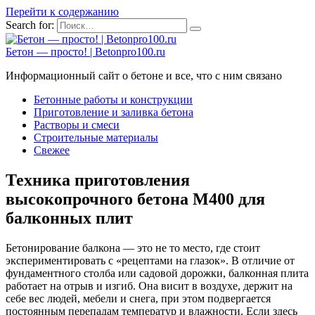
Перейти к содержанию
Search for:
Бетон — просто! | Betonpro100.ru
Информационный сайт о бетоне и все, что с ним связано
Бетонные работы и конструкции
Приготовление и заливка бетона
Растворы и смеси
Строительные материалы
Свежее
Техника приготовления
высокопрочного бетона М400 для
балконных плит
Бетонирование балкона — это не то место, где стоит
экспериментировать с «рецептами на глазок». В отличие от
фундаментного столба или садовой дорожки, балконная плита
работает на отрыв и изгиб. Она висит в воздухе, держит на
себе вес людей, мебели и снега, при этом подвергается
постоянным перепадам температур и влажности. Если здесь