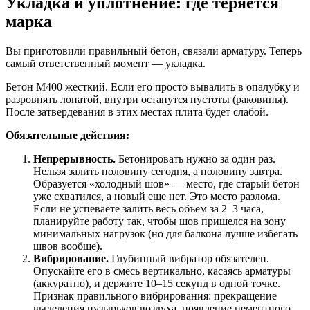
Укладка и уплотнение: где теряется
марка
Вы приготовили правильный бетон, связали арматуру. Теперь
самый ответственный момент — укладка.
Бетон М400 жесткий. Если его просто вывалить в опалубку и
разровнять лопатой, внутри останутся пустоты (раковины).
После затвердевания в этих местах плита будет слабой.
Обязательные действия:
Непрерывность.
Бетонировать нужно за один раз.
Нельзя залить половину сегодня, а половину завтра.
Образуется «холодный шов» — место, где старый бетон
уже схватился, а новый еще нет. Это место разлома.
Если не успеваете залить весь объем за 2–3 часа,
планируйте работу так, чтобы шов пришелся на зону
минимальных нагрузок (но для балкона лучше избегать
швов вообще).
Вибрирование.
Глубинный вибратор обязателен.
Опускайте его в смесь вертикально, касаясь арматуры
(аккуратно), и держите 10–15 секунд в одной точке.
Признак правильного вибрирования: прекращение
выделения пузырьков воздуха, появление цементного