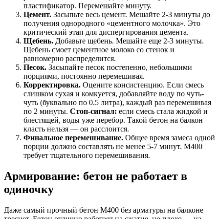
пластификатор. Перемешайте минуту.
Цемент.
Засыпьте весь цемент. Мешайте 2-3 минуты до
получения однородного «цементного молочка». Это
критический этап для диспергирования цемента.
Щебень.
Добавьте щебень. Мешайте еще 2-3 минуты.
Щебень смоет цементное молоко со стенок и
равномерно распределится.
Песок.
Засыпайте песок постепенно, небольшими
порциями, постоянно перемешивая.
Корректировка.
Оцените консистенцию. Если смесь
слишком сухая и комкуется, добавляйте воду по чуть-
чуть (буквально по 0.5 литра), каждый раз перемешивая
по 2 минуты.
Стоп-сигнал:
если смесь стала жидкой и
блестящей, воды уже перебор. Такой бетон на балкон
класть нельзя — он расслоится.
Финальное перемешивание.
Общее время замеса одной
порции должно составлять не менее 5-7 минут. М400
требует тщательного перемешивания.
Армирование: бетон не работает в
одиночку
Даже самый прочный бетон М400 без арматуры на балконе
треснет. Бетон отлично работает на сжатие, но плохо — на