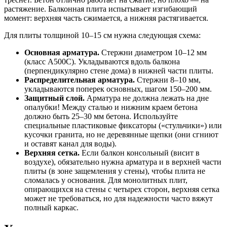
растяжение. Балконная плита испытывает изгибающий
момент: верхняя часть сжимается, а нижняя растягивается.
Для плиты толщиной 10–15 см нужна следующая схема:
Основная арматура.
Стержни диаметром 10–12 мм
(класс А500С). Укладываются вдоль балкона
(перпендикулярно стене дома) в нижней части плиты.
Распределительная арматура.
Стержни 8–10 мм,
укладываются поперек основных, шагом 150–200 мм.
Защитный слой.
Арматура не должна лежать на дне
опалубки! Между сталью и нижним краем бетона
должно быть 25–30 мм бетона. Используйте
специальные пластиковые фиксаторы («стульчики») или
кусочки гранита, но не деревянные щепки (они сгниют
и оставят канал для воды).
Верхняя сетка.
Если балкон консольный (висит в
воздухе), обязательно нужна арматура и в верхней части
плиты (в зоне защемления у стены), чтобы плита не
сломалась у основания. Для монолитных плит,
опирающихся на стены с четырех сторон, верхняя сетка
может не требоваться, но для надежности часто вяжут
полный каркас.