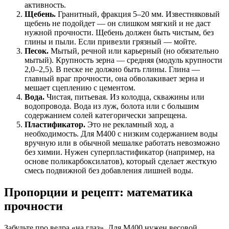
активность.
Щебень.
Гранитный, фракция 5–20 мм. Известняковый
щебень не подойдет — он слишком мягкий и не даст
нужной прочности. Щебень должен быть чистым, без
глины и пыли. Если привезли грязный — мойте.
Песок.
Мытый, речной или карьерный (но обязательно
мытый). Крупность зерна — средняя (модуль крупности
2,0–2,5). В песке не должно быть глины. Глина —
главный враг прочности, она обволакивает зерна и
мешает сцеплению с цементом.
Вода.
Чистая, питьевая. Из колодца, скважины или
водопровода. Вода из луж, болота или с большим
содержанием солей категорически запрещена.
Пластификатор.
Это не рекламный ход, а
необходимость. Для М400 с низким содержанием воды
вручную или в обычной мешалке работать невозможно
без химии. Нужен суперпластификатор (например, на
основе поликарбоксилатов), который сделает жесткую
смесь подвижной без добавления лишней воды.
Пропорции и рецепт: математика
прочности
Забудьте про ведра «на глаз». Для М400 нужен весовой