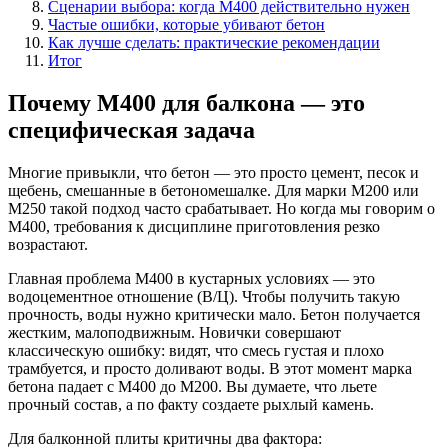
Сценарии выбора: когда М400 действительно нужен
Частые ошибки, которые убивают бетон
Как лучше сделать: практические рекомендации
Итог
Почему М400 для балкона — это
специфическая задача
Многие привыкли, что бетон — это просто цемент, песок и
щебень, смешанные в бетономешалке. Для марки М200 или
М250 такой подход часто срабатывает. Но когда мы говорим о
М400, требования к дисциплине приготовления резко
возрастают.
Главная проблема М400 в кустарных условиях — это
водоцементное отношение (В/Ц). Чтобы получить такую
прочность, воды нужно критически мало. Бетон получается
жестким, малоподвижным. Новички совершают
классическую ошибку: видят, что смесь густая и плохо
трамбуется, и просто доливают воды. В этот момент марка
бетона падает с М400 до М200. Вы думаете, что льете
прочный состав, а по факту создаете рыхлый камень.
Для балконной плиты критичны два фактора: