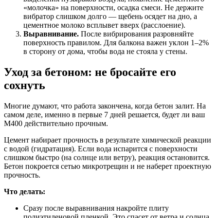
«молочка» на поверхности, осадка смеси. Не держите
вибратор слишком долго — щебень осядет на дно, а
цементное молоко всплывет вверх (расслоение).
Выравнивание.
После вибрирования разровняйте
поверхность правилом. Для балкона важен уклон 1–2%
в сторону от дома, чтобы вода не стояла у стены.
Уход за бетоном: не бросайте его
сохнуть
Многие думают, что работа закончена, когда бетон залит. На
самом деле, именно в первые 7 дней решается, будет ли ваш
М400 действительно прочным.
Цемент набирает прочность в результате химической реакции
с водой (гидратация). Если вода испарится с поверхности
слишком быстро (на солнце или ветру), реакция остановится.
Бетон покроется сетью микротрещин и не наберет проектную
прочность.
Что делать:
Сразу после выравнивания накройте плиту
полиэтиленовой пленкой. Это спасет от ветра и солнца.