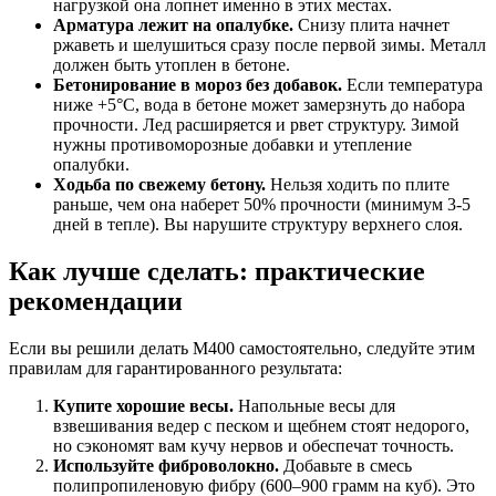
нагрузкой она лопнет именно в этих местах.
Арматура лежит на опалубке.
Снизу плита начнет
ржаветь и шелушиться сразу после первой зимы. Металл
должен быть утоплен в бетоне.
Бетонирование в мороз без добавок.
Если температура
ниже +5°C, вода в бетоне может замерзнуть до набора
прочности. Лед расширяется и рвет структуру. Зимой
нужны противоморозные добавки и утепление
опалубки.
Ходьба по свежему бетону.
Нельзя ходить по плите
раньше, чем она наберет 50% прочности (минимум 3-5
дней в тепле). Вы нарушите структуру верхнего слоя.
Как лучше сделать: практические
рекомендации
Если вы решили делать М400 самостоятельно, следуйте этим
правилам для гарантированного результата:
Купите хорошие весы.
Напольные весы для
взвешивания ведер с песком и щебнем стоят недорого,
но сэкономят вам кучу нервов и обеспечат точность.
Используйте фиброволокно.
Добавьте в смесь
полипропиленовую фибру (600–900 грамм на куб). Это