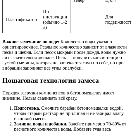
ведер
Ц 0.4
По
инструкции
Для
Пластификатор
—
(обычно 1-2
подвижност
л)
Важное замечание по воде:
Количество воды указано
ориентировочное. Реальное количество зависит от влажности
песка и щебня. Если песок мокрый после дождя, воды нужно
лить значительно меньше. Цель — получить консистенцию
густой сметаны, которая не растекается сама по себе, но при
вибрации заполняет все углы опалубки.
Пошаговая технология замеса
Порядок загрузки компонентов в бетономешалку имеет
значение. Нельзя сваливать всё сразу.
Подготовка.
Смочите барабан бетономешалки водой,
чтобы старый раствор не прилипал и не забирал влагу
из новой смеси.
Заливка воды и добавки.
Залейте примерно 70-80% от
расчетного количества воды. Добавьте туда весь