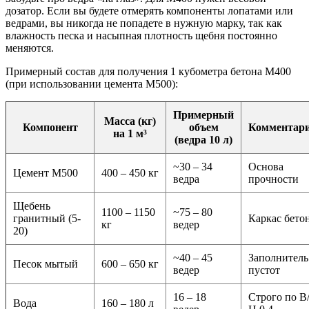
дозатор. Если вы будете отмерять компоненты лопатами или
ведрами, вы никогда не попадете в нужную марку, так как
влажность песка и насыпная плотность щебня постоянно
меняются.
Примерный состав для получения 1 кубометра бетона М400
(при использовании цемента М500):
Примерный
Масса (кг)
Компонент
объем
Комментар
на 1 м³
(ведра 10 л)
~30 – 34
Основа
Цемент М500
400 – 450 кг
ведра
прочности
Щебень
1100 – 1150
~75 – 80
гранитный (5-
Каркас бето
кг
ведер
20)
~40 – 45
Заполнитель
Песок мытый
600 – 650 кг
ведер
пустот
16 – 18
Строго по В
Вода
160 – 180 л