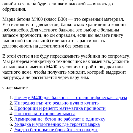
ошибиться, цена будет слишком высокой — вплоть до
обрушения.
Марка бетона М400 (класс B30) — это серьезный материал.
Его используют для мостов, банковских хранилищ и колонн
небоскребов. Для частного балкона это выбор с большим
запасом прочности, но он оправдан, если вы делаете плиту
выносной (консольной) или хотите гарантировать
долговечность на десятилетия без ремонта.
В этой статье я не буду пересказывать учебники по сопромату.
Мы разберем конкретную технологию: как замешать, уложить
и выдержать именно М400 в условиях стройплощадки или
частного дома, чтобы получить монолит, который выдержит
нагрузку, а не рассыплется через пару зим.
Содержание
Почему М400 для балкона — это специфическая задача
Ингредиенты: что реально нужно купить
Пропорции и рецепт: математика прочности
Пошаговая технология замеса
Армирование: бетон не работает в одиночку
Укладка и уплотнение: где теряется марка
Уход за бетоном: не бросайте его сохнуть