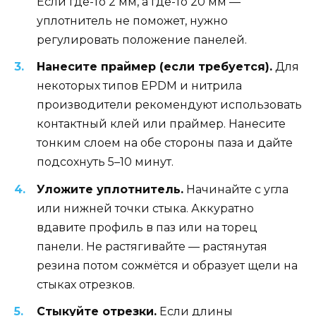
Если где-то 2 мм, а где-то 20 мм —
уплотнитель не поможет, нужно
регулировать положение панелей.
Нанесите праймер (если требуется).
Для
некоторых типов EPDM и нитрила
производители рекомендуют использовать
контактный клей или праймер. Нанесите
тонким слоем на обе стороны паза и дайте
подсохнуть 5–10 минут.
Уложите уплотнитель.
Начинайте с угла
или нижней точки стыка. Аккуратно
вдавите профиль в паз или на торец
панели. Не растягивайте — растянутая
резина потом сожмётся и образует щели на
стыках отрезков.
Стыкуйте отрезки.
Если длины