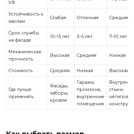
УФ
Устойчивость к
Слабая
Отличная
Средняя
маслам
Срок службы
10–15 лет
3–5 лет
7–10 лет
на фасаде
Механическая
Высокая
Средняя
Низкая
прочность
Стоимость
Средняя
Низкая
Высокая
Гаражи,
Внутренн
Фасады,
Где лучше
промзона,
стыки,
заборы,
применять
внутренние
нетиповы
кровля
помещения
конструк
Как выбрать размер