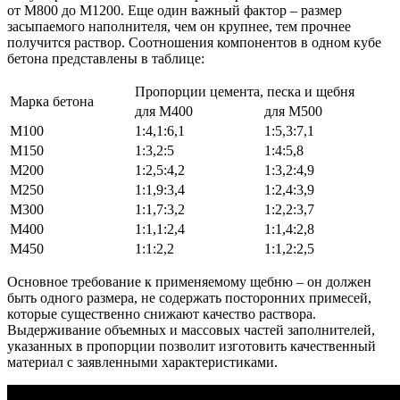
от М800 до М1200. Еще один важный фактор – размер
засыпаемого наполнителя, чем он крупнее, тем прочнее
получится раствор. Соотношения компонентов в одном кубе
бетона представлены в таблице:
Пропорции цемента, песка и щебня
Марка бетона
для М400
для М500
М100
1:4,1:6,1
1:5,3:7,1
М150
1:3,2:5
1:4:5,8
М200
1:2,5:4,2
1:3,2:4,9
М250
1:1,9:3,4
1:2,4:3,9
М300
1:1,7:3,2
1:2,2:3,7
М400
1:1,1:2,4
1:1,4:2,8
М450
1:1:2,2
1:1,2:2,5
Основное требование к применяемому щебню – он должен
быть одного размера, не содержать посторонних примесей,
которые существенно снижают качество раствора.
Выдерживание объемных и массовых частей заполнителей,
указанных в пропорции позволит изготовить качественный
материал с заявленными характеристиками.