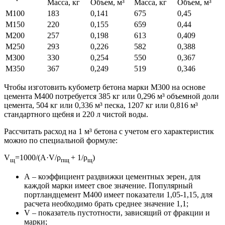
Масса, кг
Объем, м³
Масса, кг
Объем, м³
М100
183
0,141
675
0,45
М150
220
0,155
659
0,44
М200
257
0,198
613
0,409
М250
293
0,226
582
0,388
М300
330
0,254
550
0,367
М350
367
0,249
519
0,346
Чтобы изготовить кубометр бетона марки М300 на основе
цемента М400 потребуется 385 кг или 0,296 м³ объемной доли
цемента, 504 кг или 0,336 м³ песка, 1207 кг или 0,816 м³
стандартного щебня и 220 л чистой воды.
Рассчитать расход на 1 м³ бетона с учетом его характеристик
можно по специальной формуле:
V
=1000/(А·V/ρ
+ 1/ρ
)
щ
пщ
щ
А – коэффициент раздвижки цементных зерен, для
каждой марки имеет свое значение. Популярный
портландцемент М400 имеет показатели 1,05-1,15, для
расчета необходимо брать среднее значение 1,1;
V – показатель пустотности, зависящий от фракции и
марки;