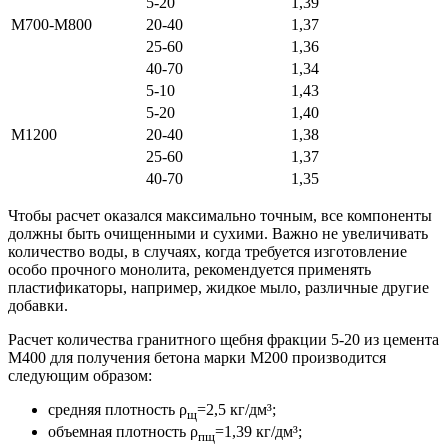
5-20
1,39
М700-М800
20-40
1,37
25-60
1,36
40-70
1,34
5-10
1,43
5-20
1,40
М1200
20-40
1,38
25-60
1,37
40-70
1,35
Чтобы расчет оказался максимально точным, все компоненты
должны быть очищенными и сухими. Важно не увеличивать
количество воды, в случаях, когда требуется изготовление
особо прочного монолита, рекомендуется применять
пластификаторы, например, жидкое мыло, различные другие
добавки.
Расчет количества гранитного щебня фракции 5-20 из цемента
М400 для получения бетона марки М200 производится
следующим образом:
средняя плотность ρ
=2,5 кг/дм³;
щ
объемная плотность ρ
=1,39 кг/дм³;
пщ