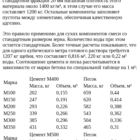
стандартной фракции 20 мм насыпная плотность этого
материала около 1400 кг/м³, в этом случае его масса
составляет 1200 кг. Остальные компоненты заполняют
пустоты между элементами, обеспечивая качественную
адгезию.
Это правило применимо для сухих компонентов смеси со
стандартным размером зерна. Количество воды при этом
остается стандартным. Более точные расчеты показывают, что
для одного кубического метра готового раствора требуется
1207 кг щебня, что составляет 0,816 м³, 220 кг или 0,22 м³
воды. Соотношение цемента и песка рассчитывается в
зависимости от марки бетона по специальной таблице на 1 м³:
Цемент М400
Песок
Марка
Масса, кг
Объем, м³
Масса, кг
Объем, м³
М100
202
0,155
659
0,44
М150
247
0,191
620
0,414
М200
293
0,226
582
0,388
М250
339
0,266
543
0,362
М300
385
0,296
504
0,336
М350
431
0,332
465
0,31
Цемент М500
Песок
Марка