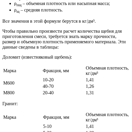
ρ
– объемная плотность или насыпная масса;
пщ
ρ
– средняя плотность.
щ
Все значения в этой формуле берутся в кг/дм³.
Чтобы правильно произвести расчет количества щебня для
приготовления смеси, требуется знать марку прочности,
размер и объемную плотность применяемого материала. Эти
данные сведены в таблицы:
Доломит (известняковый щебень):
Объемная плотность,
Марка
Фракция, мм
кг/дм³
10-20
1,41
М600
40-70
1,26
М800
20-40
1,31
Гранит:
Объемная плотность,
Марка
Фракция, мм
кг/дм³
5-10
1,41