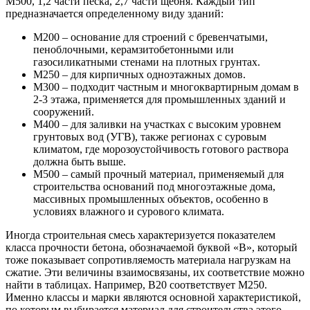
М500, 1,2 части песка, 2,7 части щебня. Каждый тип
предназначается определенному виду зданий:
М200 – основание для строений с бревенчатыми,
пеноблочными, керамзитобетонными или
газосиликатными стенами на плотных грунтах.
М250 – для кирпичных одноэтажных домов.
М300 – подходит частным и многоквартирным домам в
2-3 этажа, применяется для промышленных зданий и
сооружений.
М400 – для заливки на участках с высоким уровнем
грунтовых вод (УГВ), также регионах с суровым
климатом, где морозоустойчивость готового раствора
должна быть выше.
М500 – самый прочный материал, применяемый для
строительства оснований под многоэтажные дома,
массивных промышленных объектов, особенно в
условиях влажного и сурового климата.
Иногда строительная смесь характеризуется показателем
класса прочности бетона, обозначаемой буквой «В», который
тоже показывает сопротивляемость материала нагрузкам на
сжатие. Эти величины взаимосвязаны, их соответствие можно
найти в таблицах. Например, В20 соответствует М250.
Именно классы и марки являются основной характеристикой,
по которым выбирается материал для строительства этого