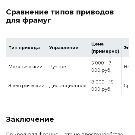
Сравнение типов приводов
для фрамуг
Цена
Тип привода
Управление
Эне
(примерно)
5 000 – 7
Механический
Ручное
Выс
000 руб.
8 000 – 15
Электрический
Дистанционное
Сре
000 руб.
Заключение
Привод для фрамуг — это не просто удобство,