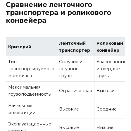
Сравнение ленточного
транспортера и роликового
конвейера
Ленточный
Роликовый
Критерий
транспортер
конвейер
Тип
Сыпучие и
Упакованные
транспортируемого
штучные
и твердые
материала
грузы
грузы
Максимальная
Ограниченная
Высокая
грузоподъемность
Начальные
Высокие
Средние
инвестиции
Эксплуатационные
Высокие
Низкие