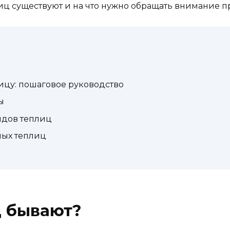
иц существуют и на что нужно обращать внимание п
ицу: пошаговое руководство
ы
идов теплиц
ных теплиц
ц бывают?