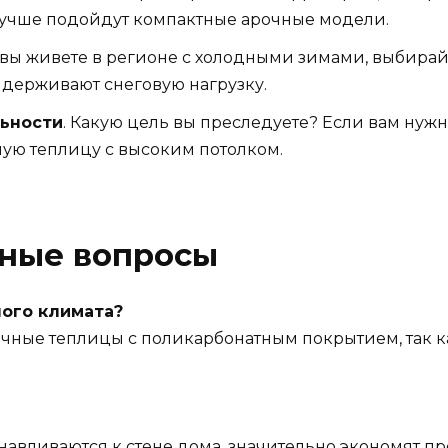
 лучше подойдут компактные арочные модели.
и вы живете в регионе с холодными зимами, выбира
ыдерживают снеговую нагрузку.
льности
. Какую цель вы преследуете? Если вам нуж
ную теплицу с высоким потолком.
рные вопросы
ного климата?
чные теплицы с поликарбонатным покрытием, так ка
навливаются к стене дома, значительно экономят п