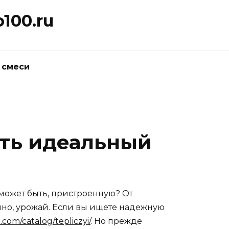
100.ru
 смеси
ать идеальный
 может быть, пристроенную? От
чно, урожай. Если вы ищете надежную
.com/catalog/tepliczyi/
. Но прежде