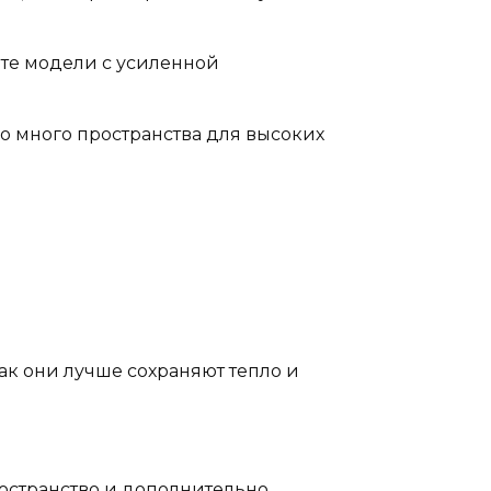
йте модели с усиленной
но много пространства для высоких
к они лучше сохраняют тепло и
ространство и дополнительно