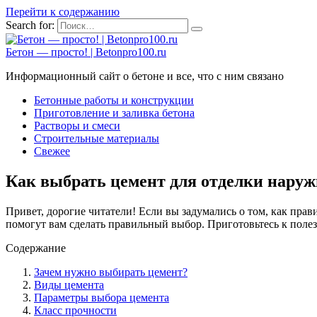
Перейти к содержанию
Search for:
Бетон — просто! | Betonpro100.ru
Информационный сайт о бетоне и все, что с ним связано
Бетонные работы и конструкции
Приготовление и заливка бетона
Растворы и смеси
Строительные материалы
Свежее
Как выбрать цемент для отделки наруж
Привет, дорогие читатели! Если вы задумались о том, как прав
помогут вам сделать правильный выбор. Приготовьтесь к поле
Содержание
Зачем нужно выбирать цемент?
Виды цемента
Параметры выбора цемента
Класс прочности