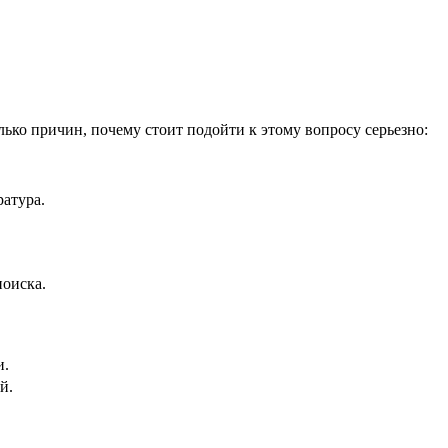
лько причин, почему стоит подойти к этому вопросу серьезно:
ратура.
поиска.
и.
й.