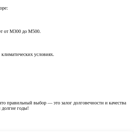
оре:
т от М300 до М500.
х климатических условиях.
 что правильный выбор — это залог долговечности и качества
й долгие годы!