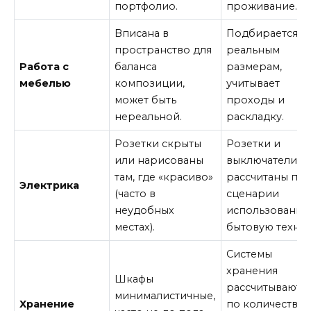
портфолио.
проживание.
Вписана в
Подбирается п
пространство для
реальным
Работа с
баланса
размерам,
мебелью
композиции,
учитывает
может быть
проходы и
нереальной.
раскладку.
Розетки скрыты
Розетки и
или нарисованы
выключатели
там, где «красиво»
рассчитаны по
Электрика
(часто в
сценарии
неудобных
использования
местах).
бытовую техник
Системы
хранения
Шкафы
рассчитываютс
минималистичные,
Хранение
по количеству