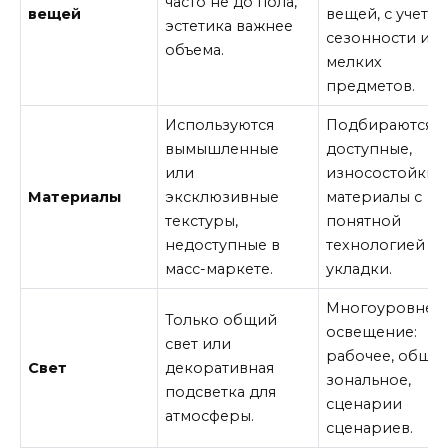
часто не до пола,
вещей
вещей, с учето
эстетика важнее
сезонности и
объема.
мелких
предметов.
Используются
Подбираются
вымышленные
доступные,
или
износостойкие
Материалы
эксклюзивные
материалы с
текстуры,
понятной
недоступные в
технологией
масс-маркете.
укладки.
Многоуровнев
Только общий
освещение:
свет или
рабочее, общее
Свет
декоративная
зональное,
подсветка для
сценарии
атмосферы.
сценариев.