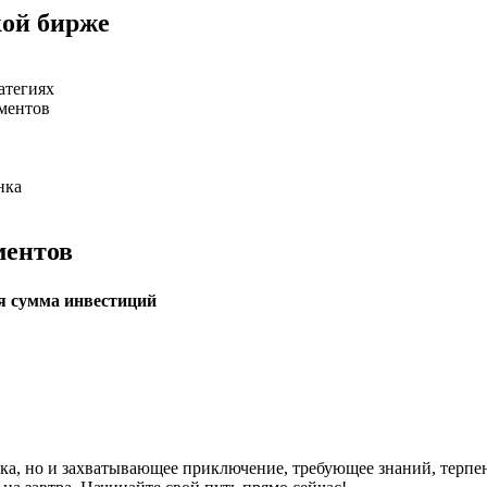
кой бирже
атегиях
ментов
нка
ментов
 сумма инвестиций
ка, но и захватывающее приключение, требующее знаний, терпен