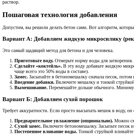
раствор.
Пошаговая технология добавления
Допустим, вы решили делать бетон сами. Вот алгоритм, который
Вариант А: Добавляем жидкую микросилику (рек
Это самый щадящий метод для бетона и для человека.
Приготовьте воду.
Отмерьте норму воды для затворения.
Сделайте «коктейль».
В эту воду добавьте жидкую микро
чаще всего это 50% воды в составе).
Замес.
Засыпайте в бетономешалку сначала песок, потом 
Введение добавки.
Включите мешалку и тонкой струйкой
Вымешивание.
Перемешайте дольше обычного. Минимум 
Вариант Б: Добавляем сухой порошок
Требует аккуратности. Если просто высыпать мешок в воду, он с
Предварительное увлажнение (опционально).
Можно сме
Сухой замес.
Включите бетономешалку. Засыпьте песок и 
Постепенное вливание воды.
Тонкой струйкой вливайте 