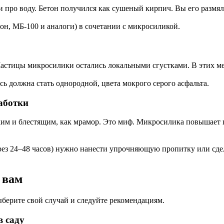
 про воду. Бетон получился как сушеный кирпич. Вы его размял
он, МБ-100 и аналоги) в сочетании с микросиликой.
стицы микросилики остались локальными сгустками. В этих мес
ь должна стать однородной, цвета мокрого серого асфальта.
аботки
ким и блестящим, как мрамор. Это миф. Микросилика повышает п
рез 24–48 часов) нужно нанести упрочняющую пропитку или сде
 вам
ыберите свой случай и следуйте рекомендациям.
в саду