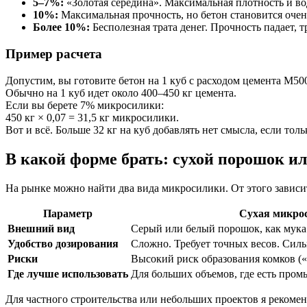
5–7%:
«Золотая середина». Максимальная плотность и в
10%:
Максимальная прочность, но бетон становится оче
Более 10%:
Бесполезная трата денег. Прочность падает, 
Пример расчета
Допустим, вы готовите бетон на 1 куб с расходом цемента М50
Обычно на 1 куб идет около 400–450 кг цемента.
Если вы берете 7% микросилики:
450 кг × 0,07 = 31,5 кг микросилики.
Вот и всё. Больше 32 кг на куб добавлять нет смысла, если тол
В какой форме брать: сухой порошок ил
На рынке можно найти два вида микросилики. От этого зависит
Параметр
Сухая микро
Внешний вид
Серый или белый порошок, как мука
Удобство дозирования
Сложно. Требует точных весов. Сил
Риски
Высокий риск образования комков («
Где лучше использовать
Для больших объемов, где есть про
Для частного строительства или небольших проектов я рекоменд