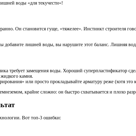
лишней воды «для текучести»!
транно. Он становится гуще, «тяжелее». Инстинкт строителя гов
вы добавите лишней воды, вы нарушите этот баланс. Лишняя вода
лика требует замещения воды. Хороший суперпластификатор сдел
 жидкого камня.
брирования» или просто прокладывайте арматуру реже (хотя это 
мнеземом, крайне сложно: он быстро схватывается и плохо разр
льтат
хнологии. Вот топ-3 ошибки: