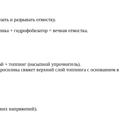
зать и разрывать отмостку.
лика + гидрофобизатор = вечная отмостка.
й + топпинг (насыпной упрочнитель).
росилика свяжет верхний слой топпинга с основанием в
нних напряжений).