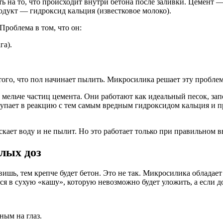
ь на то, что происходит внутри бетона после заливки. Цемент —
одукт — гидроксид кальция (известковое молоко).
Проблема в том, что он:
га).
го, что пол начинает пылить. Микросилика решает эту проблему
мельче частиц цемента. Они работают как идеальный песок, зап
пает в реакцию с тем самым вредным гидроксидом кальция и п
ускает воду и не пылит. Но это работает только при правильном 
лых доз
ишь, тем крепче будет бетон. Это не так. Микросилика обладае
я в сухую «кашу», которую невозможно будет уложить, а если до
.
ым на глаз.