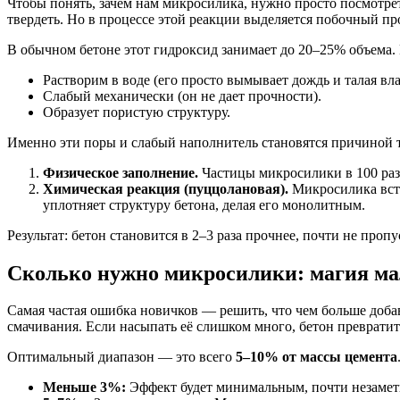
Чтобы понять, зачем нам микросилика, нужно просто посмотрет
твердеть. Но в процессе этой реакции выделяется побочный пр
В обычном бетоне этот гидроксид занимает до 20–25% объема. 
Растворим в воде (его просто вымывает дождь и талая вла
Слабый механически (он не дает прочности).
Образует пористую структуру.
Именно эти поры и слабый наполнитель становятся причиной то
Физическое заполнение.
Частицы микросилики в 100 раз 
Химическая реакция (пуццолановая).
Микросилика всту
уплотняет структуру бетона, делая его монолитным.
Результат: бетон становится в 2–3 раза прочнее, почти не проп
Сколько нужно микросилики: магия ма
Самая частая ошибка новичков — решить, что чем больше добав
смачивания. Если насыпать её слишком много, бетон превратитс
Оптимальный диапазон — это всего
5–10% от массы цемента
Меньше 3%:
Эффект будет минимальным, почти незаметн