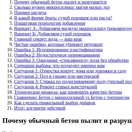
Почему обычный бетон пылит и разрушается
Сколько нужно микросилики: магия малых доз
Пример расчета
В какой форме брать: сухой порошок или паста?
Пошаговая технология добавления
Вариант А: Добавляем жидкую микросилику (рекомендуе
Вариант Б: Добавляем сухой порошок
Главный секрет: вода — ваш враг
Частые ошибки, которые убивают результат
Ошибка 1: Игнорирование пластификатора
Ошибка 2: Недостаточное перемешивание
Ошибка 3: Ожидание «стеклянного» пола без обработки
Сценарии выбора: что подходит именно вам
Ситуация 1: Отмостка вокруг дома или дорожки в саду
Ситуация 2: Пол в гараже или мастерской
Ситуация 3: Стяжка по подогреваемому полу (теплый пол
Ситуация 4: Ремонт старых конструкций
Технические нюансы: как проверить качество бетона
Сравнение: Бетон с микросиликой vs Бетон с топпингом
Как сделать правильный выбор добавок
Итог: алгоритм действий
Почему обычный бетон пылит и разру