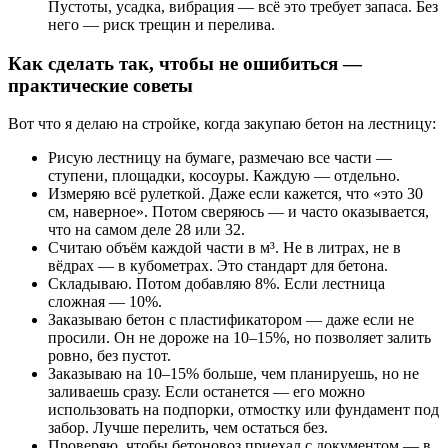
Пустоты, усадка, вибрация — всё это требует запаса. Без
него — риск трещин и перелива.
Как сделать так, чтобы не ошибиться —
практические советы
Вот что я делаю на стройке, когда закупаю бетон на лестницу:
Рисую лестницу на бумаге, размечаю все части —
ступени, площадки, косоуры. Каждую — отдельно.
Измеряю всё рулеткой. Даже если кажется, что «это 30
см, наверное». Потом сверяюсь — и часто оказывается,
что на самом деле 28 или 32.
Считаю объём каждой части в м³. Не в литрах, не в
вёдрах — в кубометрах. Это стандарт для бетона.
Складываю. Потом добавляю 8%. Если лестница
сложная — 10%.
Заказываю бетон с пластификатором — даже если не
просили. Он не дороже на 10–15%, но позволяет залить
ровно, без пустот.
Заказываю на 10–15% больше, чем планируешь, но не
заливаешь сразу. Если останется — его можно
использовать на подпорки, отмостку или фундамент под
забор. Лучше перелить, чем остаться без.
Проверяю, чтобы бетоновоз приехал с документом — в