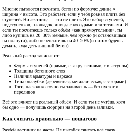
Многие пытаются посчитать бетон по формуле: длина ×
ширина × высота. Это работает, если у тебя ровная плита без
ступеней. Но лестница — это не плита. Это набор ступеней,
подступенков, площадок, иногда с косоурами или тетивами. И
если ты посчитаешь только объём «как прямоугольник», ты
либо купишь на 20–30% меньше, чем нужно (и остановишься
на полпути), либо переплатишь на 40–50% (и потом будешь
думать, куда деть лишний бетон).
Реальный расход зависит от:
Формы ступеней (прямые, с закруглениями, с выступом)
Толщины бетонного слоя
Наличия арматуры и каркаса
Типа опалубки (деревянная, металлическая, с зазорами)
Того, насколько точно ты заливаешь — без пустот и
переливов
Всё это влияет на реальный объём. И если ты не учтёшь хотя
бы одно — получишь сюрприз на второй день заливки.
Как считать правильно — пошагово
Разбей лестницу на части. Не пытайся считать всё сразу.