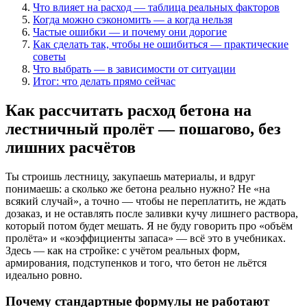
Что влияет на расход — таблица реальных факторов
Когда можно сэкономить — а когда нельзя
Частые ошибки — и почему они дорогие
Как сделать так, чтобы не ошибиться — практические
советы
Что выбрать — в зависимости от ситуации
Итог: что делать прямо сейчас
Как рассчитать расход бетона на
лестничный пролёт — пошагово, без
лишних расчётов
Ты строишь лестницу, закупаешь материалы, и вдруг
понимаешь: а сколько же бетона реально нужно? Не «на
всякий случай», а точно — чтобы не переплатить, не ждать
дозаказ, и не оставлять после заливки кучу лишнего раствора,
который потом будет мешать. Я не буду говорить про «объём
пролёта» и «коэффициенты запаса» — всё это в учебниках.
Здесь — как на стройке: с учётом реальных форм,
армирования, подступенков и того, что бетон не льётся
идеально ровно.
Почему стандартные формулы не работают