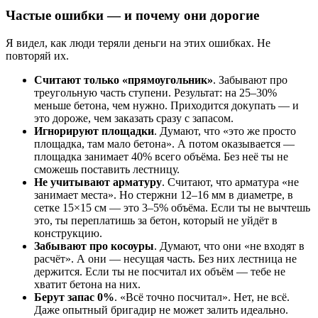
Частые ошибки — и почему они дорогие
Я видел, как люди теряли деньги на этих ошибках. Не
повторяй их.
Считают только «прямоугольник»
. Забывают про
треугольную часть ступени. Результат: на 25–30%
меньше бетона, чем нужно. Приходится докупать — и
это дороже, чем заказать сразу с запасом.
Игнорируют площадки
. Думают, что «это же просто
площадка, там мало бетона». А потом оказывается —
площадка занимает 40% всего объёма. Без неё ты не
сможешь поставить лестницу.
Не учитывают арматуру
. Считают, что арматура «не
занимает места». Но стержни 12–16 мм в диаметре, в
сетке 15×15 см — это 3–5% объёма. Если ты не вычтешь
это, ты переплатишь за бетон, который не уйдёт в
конструкцию.
Забывают про косоуры
. Думают, что они «не входят в
расчёт». А они — несущая часть. Без них лестница не
держится. Если ты не посчитал их объём — тебе не
хватит бетона на них.
Берут запас 0%
. «Всё точно посчитал». Нет, не всё.
Даже опытный бригадир не может залить идеально.