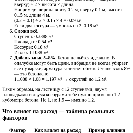
вверху) ÷ 2 × высота × длина.
Например: ширина внизу 0.2 м, вверху 0.1 м, высота
0.15 м, длина 4 м.
(0.2 + 0.1) ÷ 2 × 0.15 × 4 = 0.09 м³.
Если два косоура — умножь на 2: 0.18 м³.
Сложи всё
.
Ступени: 0.3888 м³
Площадки: 0.54 м³
Косоуры: 0.18 м³
Итого: 1.1088 м³
Добавь запас 5–8%
. Бетон не льётся идеально. В
опалубке могут быть щели, вибрация не всегда убирает
все пузырьки, арматура занимает объём. Лучше взять 8%
— это безопасно.
1.1088 × 1.08 = 1.197 м³ → округляй до 1.2 м³.
Таким образом, на лестницу с 12 ступенями, двумя
площадками и двумя косоурами тебе нужно примерно 1.2
кубометра бетона. Не 1, не 1.5 — именно 1.2.
Что влияет на расход — таблица реальных
факторов
Фактор
Как влияет на расход
Пример влияния