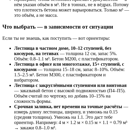
нём указан объём в м³. Не в тоннах, не в вёдрах. Потому
что плотность бетона может варьироваться. Только м³ —
это объём, а не масса.
Что выбрать — в зависимости от ситуации
Если ты не знаешь, как поступить — вот ориентиры:
Лестница в частном доме, 10–12 ступеней, без
косоуров, на тетивах
— толщина 12 см, запас 5%.
Объём: 0.8–1.1 м³. Бетон М200, с пластификатором.
Лестница в офисе или многоэтажке, 15+ ступеней, с
косоурами
— толщина 15–18 см, запас 8–10%. Объём:
1.5–2.5 м³. Бетон М300, с пластификатором и
вибратором.
Лестница с закруглёнными ступенями или винтовая
— заказывай бетон с высокой подвижностью (П4–П5).
Объём считай по чертежу, но добавь 10–15% на
сложность формы.
Срочная заливка, нет времени на точные расчёты
—
измерь длину лестницы, ширину, и умножь на 0.15
(средняя толщина). Умножь на 1.1. Это даст тебе
ориентир. Например: 4 м × 1.2 м × 0.15 м × 1.1 = 0.79 м³
→ закажи 0.8–1.0 м³.