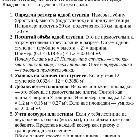
Каждая часть — отдельно. Потом сложи.
Определи размеры одной ступени
. Измерь глубину
(проступь), высоту (подступенок) и ширину лестницы.
Например: проступь 30 см, подступенок 18 см, ширина
120 см.
Посчитай объём одной ступени
. Это не прямоугольник,
а прямоугольный треугольник в разрезе. Объём одной
ступени = (глубина × высота ÷ 2) × ширина.
Пример: (0.3 × 0.18 ÷ 2) × 1.2 = 0.0324 м³.
Почему делить на 2? Потому что ступень — это как
клин: снизу толще, сверху тоньше. Объём треугольника
— половина прямоугольника.
Умножь на количество ступеней
. Если у тебя 12
ступеней: 0.0324 × 12 = 0.3888 м³.
Добавь объём площадок
. Верхняя и нижняя площадки
— это обычные прямоугольные плиты. Считай как:
длина × ширина × толщина. Например: площадка 1.5 м
× 1.2 м × 0.15 м = 0.27 м³. Если две площадки — умножь
на 2: 0.54 м³.
Учти косоуры или тетивы
. Если у тебя лестница на
двух боковых балках (косоурах), то их объём тоже надо
добавить. Представь каждый косоур как призму с
трапециевидным сечением.
Объём одного косоура = (ширина внизу + ширина