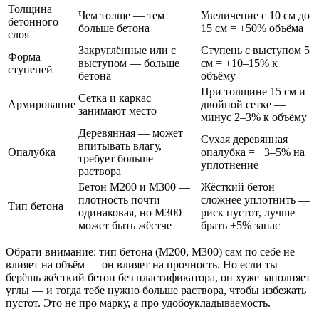
Толщина
Чем толще — тем
Увеличение с 10 см до
бетонного
больше бетона
15 см = +50% объёма
слоя
Закруглённые или с
Ступень с выступом 5
Форма
выступом — больше
см = +10–15% к
ступеней
бетона
объёму
При толщине 15 см и
Сетка и каркас
Армирование
двойной сетке —
занимают место
минус 2–3% к объёму
Деревянная — может
Сухая деревянная
впитывать влагу,
Опалубка
опалубка = +3–5% на
требует больше
уплотнение
раствора
Бетон М200 и М300 —
Жёсткий бетон
плотность почти
сложнее уплотнить —
Тип бетона
одинаковая, но М300
риск пустот, лучше
может быть жёстче
брать +5% запас
Обрати внимание: тип бетона (М200, М300) сам по себе не
влияет на объём — он влияет на прочность. Но если ты
берёшь жёсткий бетон без пластификатора, он хуже заполняет
углы — и тогда тебе нужно больше раствора, чтобы избежать
пустот. Это не про марку, а про удобоукладываемость.