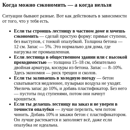
Когда можно сэкономить — а когда нельзя
Ситуации бывают разные. Вот как действовать в зависимости
от того, что у тебя есть.
Если ты строишь лестницу в частном доме и хочешь
сэкономить
— сделай простую форму: прямые ступени,
без выступов, с тонкой опалубкой. Толщина бетона —
12 см. Запас — 5%. Это нормально для дома, где
нагрузка не промышленная.
Если лестница в общественном здании или с высокой
проходимостью
— толщина 15–18 см, обязательно
двойная арматура, косоуры из бетона. Запас — 8–10%.
Здесь экономия — риск трещин и сколов.
Если ты заливаешь в холодную погоду
— бетон
схватывается медленнее, пузырьки воздуха не уходят.
Увеличь запас до 10%, и добавь пластификатор. Без него
— пустоты под ступенями, потом они начнут
крошиться.
Если ты делаешь лестницу на заказ и не уверен в
точности опалубки
— лучше перелить, чем потом
чинить. Добавь 10% и закажи бетон с пластификатором.
Он лучше растекается и заполняет всё, даже если
опалубка не идеальна.