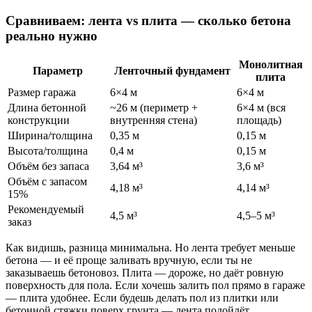
Сравниваем: лента vs плита — сколько бетона
реально нужно
Монолитная
Параметр
Ленточный фундамент
плита
Размер гаража
6×4 м
6×4 м
Длина бетонной
~26 м (периметр +
6×4 м (вся
конструкции
внутренняя стена)
площадь)
Ширина/толщина
0,35 м
0,15 м
Высота/толщина
0,4 м
0,15 м
Объём без запаса
3,64 м³
3,6 м³
Объём с запасом
4,18 м³
4,14 м³
15%
Рекомендуемый
4,5 м³
4,5–5 м³
заказ
Как видишь, разница минимальна. Но лента требует меньше
бетона — и её проще заливать вручную, если ты не
заказываешь бетоновоз. Плита — дороже, но даёт ровную
поверхность для пола. Если хочешь залить пол прямо в гараже
— плита удобнее. Если будешь делать пол из плитки или
бетонной стяжки поверх грунта — лента подойдёт.