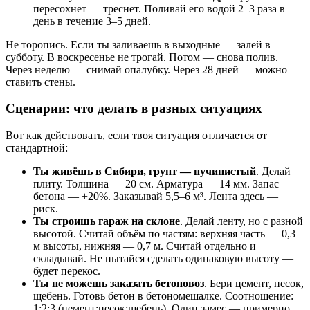
пересохнет — треснет. Поливай его водой 2–3 раза в
день в течение 3–5 дней.
Не торопись. Если ты заливаешь в выходные — залей в
субботу. В воскресенье не трогай. Потом — снова полив.
Через неделю — снимай опалубку. Через 28 дней — можно
ставить стены.
Сценарии: что делать в разных ситуациях
Вот как действовать, если твоя ситуация отличается от
стандартной:
Ты живёшь в Сибири, грунт — пучинистый
. Делай
плиту. Толщина — 20 см. Арматура — 14 мм. Запас
бетона — +20%. Заказывай 5,5–6 м³. Лента здесь —
риск.
Ты строишь гараж на склоне
. Делай ленту, но с разной
высотой. Считай объём по частям: верхняя часть — 0,3
м высоты, нижняя — 0,7 м. Считай отдельно и
складывай. Не пытайся сделать одинаковую высоту —
будет перекос.
Ты не можешь заказать бетоновоз
. Бери цемент, песок,
щебень. Готовь бетон в бетономешалке. Соотношение:
1:2:3 (цемент:песок:щебень). Один замес — примерно