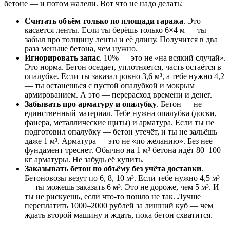
бетоне — и потом жалели. Вот что не надо делать:
Считать объём только по площади гаража
. Это
касается ленты. Если ты берёшь только 6×4 м — ты
забыл про толщину ленты и её длину. Получится в два
раза меньше бетона, чем нужно.
Игнорировать запас
. 10% — это не «на всякий случай».
Это норма. Бетон оседает, уплотняется, часть остаётся в
опалубке. Если ты заказал ровно 3,6 м³, а тебе нужно 4,2
— ты останешься с пустой опалубкой и мокрым
армированием. А это — перерасход времени и денег.
Забывать про арматуру и опалубку
. Бетон — не
единственный материал. Тебе нужна опалубка (доски,
фанера, металлические щиты) и арматура. Если ты не
подготовил опалубку — бетон утечёт, и ты не зальёшь
даже 1 м³. Арматура — это не «по желанию». Без неё
фундамент треснет. Обычно на 1 м³ бетона идёт 80–100
кг арматуры. Не забудь её купить.
Заказывать бетон по объёму без учёта доставки
.
Бетоновозы везут по 6, 8, 10 м³. Если тебе нужно 4,5 м³
— ты можешь заказать 6 м³. Это не дороже, чем 5 м³. И
ты не рискуешь, если что-то пошло не так. Лучше
переплатить 1000–2000 рублей за лишний куб — чем
ждать второй машину и ждать, пока бетон схватится.