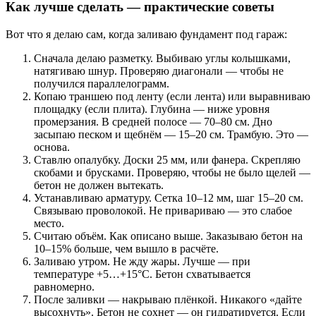
Как лучше сделать — практические советы
Вот что я делаю сам, когда заливаю фундамент под гараж:
Сначала делаю разметку. Выбиваю углы колышками,
натягиваю шнур. Проверяю диагонали — чтобы не
получился параллелограмм.
Копаю траншею под ленту (если лента) или выравниваю
площадку (если плита). Глубина — ниже уровня
промерзания. В средней полосе — 70–80 см. Дно
засыпаю песком и щебнём — 15–20 см. Трамбую. Это —
основа.
Ставлю опалубку. Доски 25 мм, или фанера. Скрепляю
скобами и брусками. Проверяю, чтобы не было щелей —
бетон не должен вытекать.
Устанавливаю арматуру. Сетка 10–12 мм, шаг 15–20 см.
Связываю проволокой. Не привариваю — это слабое
место.
Считаю объём. Как описано выше. Заказываю бетон на
10–15% больше, чем вышло в расчёте.
Заливаю утром. Не жду жары. Лучше — при
температуре +5…+15°C. Бетон схватывается
равномерно.
После заливки — накрываю плёнкой. Никакого «дайте
высохнуть». Бетон не сохнет — он гидратируется. Если