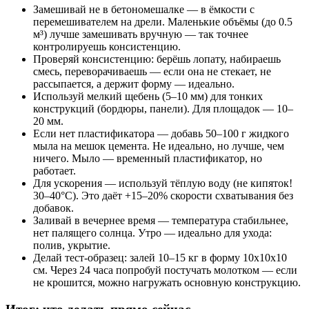
Замешивай не в бетономешалке — в ёмкости с
перемешивателем на дрели. Маленькие объёмы (до 0.5
м³) лучше замешивать вручную — так точнее
контролируешь консистенцию.
Проверяй консистенцию: берёшь лопату, набираешь
смесь, переворачиваешь — если она не стекает, не
рассыпается, а держит форму — идеально.
Используй мелкий щебень (5–10 мм) для тонких
конструкций (бордюры, панели). Для площадок — 10–
20 мм.
Если нет пластификатора — добавь 50–100 г жидкого
мыла на мешок цемента. Не идеально, но лучше, чем
ничего. Мыло — временный пластификатор, но
работает.
Для ускорения — используй тёплую воду (не кипяток!
30–40°C). Это даёт +15–20% скорости схватывания без
добавок.
Заливай в вечернее время — температура стабильнее,
нет палящего солнца. Утро — идеально для ухода:
полив, укрытие.
Делай тест-образец: залей 10–15 кг в форму 10x10x10
см. Через 24 часа попробуй постучать молотком — если
не крошится, можно нагружать основную конструкцию.