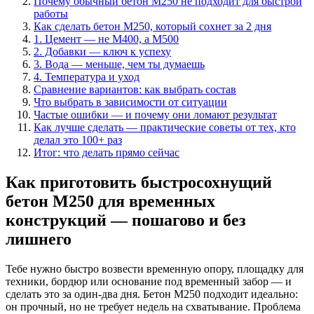
Почему обычный бетон М250 не подходит для быстрой
работы
Как сделать бетон М250, который сохнет за 2 дня
1. Цемент — не М400, а М500
2. Добавки — ключ к успеху
3. Вода — меньше, чем ты думаешь
4. Температура и уход
Сравнение вариантов: как выбрать состав
Что выбрать в зависимости от ситуации
Частые ошибки — и почему они ломают результат
Как лучше сделать — практические советы от тех, кто
делал это 100+ раз
Итог: что делать прямо сейчас
Как приготовить быстросохнущий
бетон М250 для временных
конструкций — пошагово и без
лишнего
Тебе нужно быстро возвести временную опору, площадку для
техники, бордюр или основание под временный забор — и
сделать это за один-два дня. Бетон М250 подходит идеально:
он прочный, но не требует недель на схватывание. Проблема