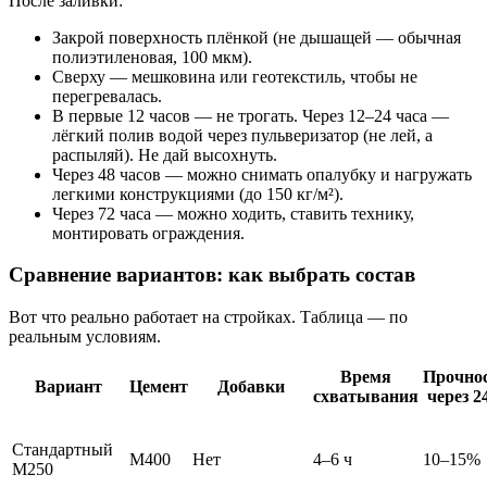
После заливки:
Закрой поверхность плёнкой (не дышащей — обычная
полиэтиленовая, 100 мкм).
Сверху — мешковина или геотекстиль, чтобы не
перегревалась.
В первые 12 часов — не трогать. Через 12–24 часа —
лёгкий полив водой через пульверизатор (не лей, а
распыляй). Не дай высохнуть.
Через 48 часов — можно снимать опалубку и нагружать
легкими конструкциями (до 150 кг/м²).
Через 72 часа — можно ходить, ставить технику,
монтировать ограждения.
Сравнение вариантов: как выбрать состав
Вот что реально работает на стройках. Таблица — по
реальным условиям.
Время
Прочно
Вариант
Цемент
Добавки
схватывания
через 2
Стандартный
М400
Нет
4–6 ч
10–15%
М250