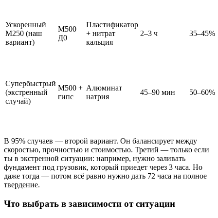
Ускоренный
Пластификатор
М500
М250 (наш
+ нитрат
2–3 ч
35–45%
Д0
вариант)
кальция
Супербыстрый
М500 +
Алюминат
(экстренный
45–90 мин
50–60%
гипс
натрия
случай)
В 95% случаев — второй вариант. Он балансирует между
скоростью, прочностью и стоимостью. Третий — только если
ты в экстренной ситуации: например, нужно заливать
фундамент под грузовик, который приедет через 3 часа. Но
даже тогда — потом всё равно нужно дать 72 часа на полное
твердение.
Что выбрать в зависимости от ситуации