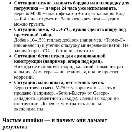
Ситуация: нужно заливать бордюр или площадку для
погрузчика — и через 24 часа уже использовать.
Берёшь М500 + пластификатор + нитрат кальция. Вода
— 0.4 л на кг цемента. Заливаешь вечером — утром
можно грузить.
Ситуация: зима, +2…+5°C, нужно сделать опору под
временный забор.
Добавь 10–15% теплых добавок (например, «Термо-С»
или аналоги) и утепли опалубку минеральной ватой. Не
заливай при -5°C — бетон не схватится.
Ситуация: бетон нужен для армированной
конструкции (например, опора под кран).
Никогда не используй хлорид кальция! Только нитрат
кальция. Арматура — не резиновая, она не простит
коррозии.
Ситуация: мало опыта, нет точных весов.
Бери готовую смесь М250 с ускорителем — есть в
продаже (например, «Бетон-Быстр» от Северо-
Западного Цементного Завода). Смешай с водой по
инструкции. Дешевле, чем тратить день на
эксперименты.
Частые ошибки — и почему они ломают
результат