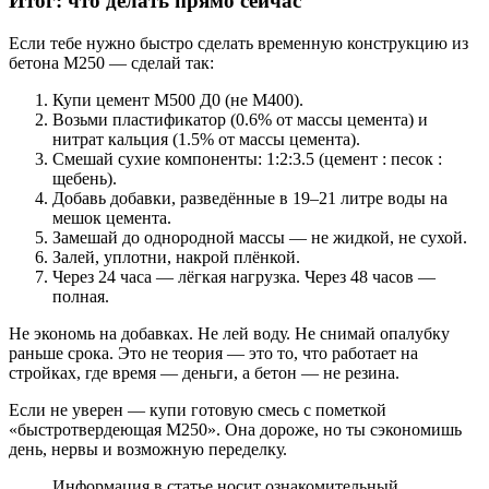
Итог: что делать прямо сейчас
Если тебе нужно быстро сделать временную конструкцию из
бетона М250 — сделай так:
Купи цемент М500 Д0 (не М400).
Возьми пластификатор (0.6% от массы цемента) и
нитрат кальция (1.5% от массы цемента).
Смешай сухие компоненты: 1:2:3.5 (цемент : песок :
щебень).
Добавь добавки, разведённые в 19–21 литре воды на
мешок цемента.
Замешай до однородной массы — не жидкой, не сухой.
Залей, уплотни, накрой плёнкой.
Через 24 часа — лёгкая нагрузка. Через 48 часов —
полная.
Не экономь на добавках. Не лей воду. Не снимай опалубку
раньше срока. Это не теория — это то, что работает на
стройках, где время — деньги, а бетон — не резина.
Если не уверен — купи готовую смесь с пометкой
«быстротвердеющая М250». Она дороже, но ты сэкономишь
день, нервы и возможную переделку.
Информация в статье носит ознакомительный