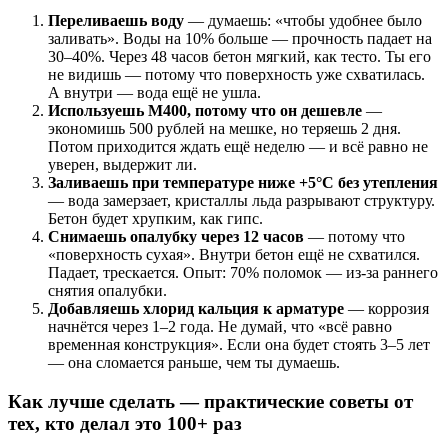
Переливаешь воду
— думаешь: «чтобы удобнее было
заливать». Воды на 10% больше — прочность падает на
30–40%. Через 48 часов бетон мягкий, как тесто. Ты его
не видишь — потому что поверхность уже схватилась.
А внутри — вода ещё не ушла.
Используешь М400, потому что он дешевле
—
экономишь 500 рублей на мешке, но теряешь 2 дня.
Потом приходится ждать ещё неделю — и всё равно не
уверен, выдержит ли.
Заливаешь при температуре ниже +5°C без утепления
— вода замерзает, кристаллы льда разрывают структуру.
Бетон будет хрупким, как гипс.
Снимаешь опалубку через 12 часов
— потому что
«поверхность сухая». Внутри бетон ещё не схватился.
Падает, трескается. Опыт: 70% поломок — из-за раннего
снятия опалубки.
Добавляешь хлорид кальция к арматуре
— коррозия
начнётся через 1–2 года. Не думай, что «всё равно
временная конструкция». Если она будет стоять 3–5 лет
— она сломается раньше, чем ты думаешь.
Как лучше сделать — практические советы от
тех, кто делал это 100+ раз