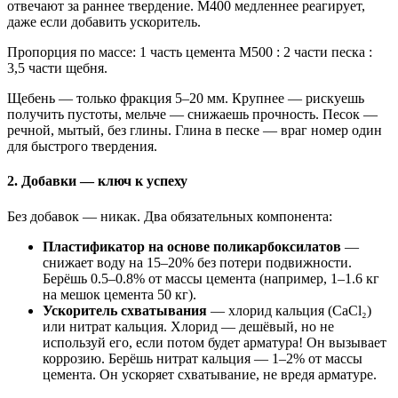
отвечают за раннее твердение. М400 медленнее реагирует,
даже если добавить ускоритель.
Пропорция по массе: 1 часть цемента М500 : 2 части песка :
3,5 части щебня.
Щебень — только фракция 5–20 мм. Крупнее — рискуешь
получить пустоты, мельче — снижаешь прочность. Песок —
речной, мытый, без глины. Глина в песке — враг номер один
для быстрого твердения.
2. Добавки — ключ к успеху
Без добавок — никак. Два обязательных компонента:
Пластификатор на основе поликарбоксилатов
—
снижает воду на 15–20% без потери подвижности.
Берёшь 0.5–0.8% от массы цемента (например, 1–1.6 кг
на мешок цемента 50 кг).
Ускоритель схватывания
— хлорид кальция (CaCl₂)
или нитрат кальция. Хлорид — дешёвый, но не
используй его, если потом будет арматура! Он вызывает
коррозию. Берёшь нитрат кальция — 1–2% от массы
цемента. Он ускоряет схватывание, не вредя арматуре.