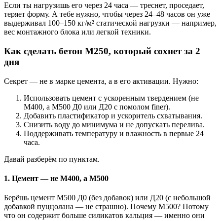
Если ты нагрузишь его через 24 часа — треснет, проседает,
теряет форму. А тебе нужно, чтобы через 24–48 часов он уже
выдерживал 100–150 кг/м² статической нагрузки — например,
вес монтажного блока или легкой техники.
Как сделать бетон М250, который сохнет за 2
дня
Секрет — не в марке цемента, а в его активации. Нужно:
Использовать цемент с ускоренным твердением (не
М400, а М500 Д0 или Д20 с помолом finer).
Добавить пластификатор и ускоритель схватывания.
Снизить воду до минимума и не допускать перелива.
Поддерживать температуру и влажность в первые 24
часа.
Давай разберём по пунктам.
1. Цемент — не М400, а М500
Берёшь цемент М500 Д0 (без добавок) или Д20 (с небольшой
добавкой пуццолана — не страшно). Почему М500? Потому
что он содержит больше силикатов кальция — именно они