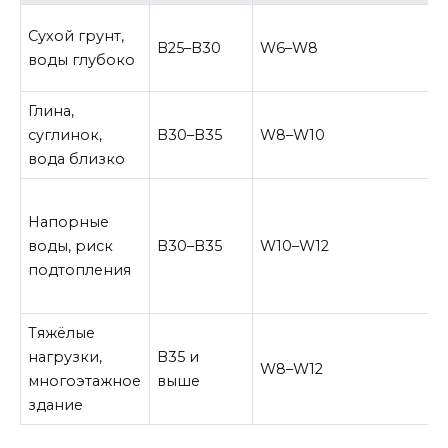
Сухой грунт,
B25–B30
W6–W8
воды глубоко
Глина,
суглинок,
B30–B35
W8–W10
вода близко
Напорные
воды, риск
B30–B35
W10–W12
подтопления
Тяжёлые
нагрузки,
B35 и
W8–W12
многоэтажное
выше
здание