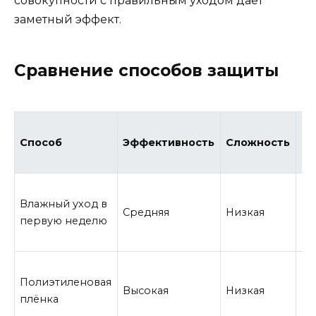
совокупности с правильным уходом даёт
заметный эффект.
Сравнение способов защиты
Способ
Эффективность
Сложность
Ст
Влажный уход в
Средняя
Низкая
Ми
первую неделю
Полиэтиленовая
Высокая
Низкая
Ни
плёнка