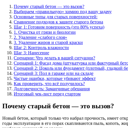
Почему старый бетон — это вызов?
Выбираем «правильную» химию под вашу задачу
Основные типы для старых поверхностей:
Сравнение подходов к защите старого бетона
Шаг 1: Готовим поверхность (это 80% успеха)
1. Очистка от грязи и биологии
2. Удаление «слабого слоя»
3. Удаление жиров и старой краски
Шаг 2: Контроль влажности
Шаг 3: Нанесение
Сценарии: Что делать в вашей ситуации?
Сценарий 1: Фасад дома (штукатурка или фактурный бет
Сценарий 2: Цоколь или фундамент (плотный, гладкий бе
Сценарий 3: Пол в гараже или на складе
Частые ошибки, которые убивают эффект
Как проверить, что всё получилось?
Долговечность: Заманчивые обещания
Итоговый чек-лист перед стартом
Почему старый бетон — это вызов?
Новый бетон, который только что набрал прочность, имеет отк
годы эксплуатации в его порах скапливаются пыль, копоть, жир