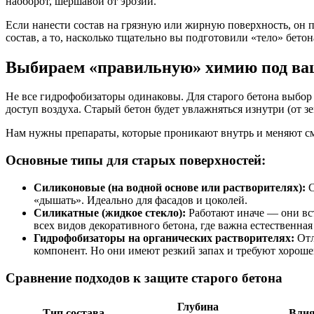
наоборот, шершавой от эрозии.
Если нанести состав на грязную или жирную поверхность, он п
состав, а то, насколько тщательно вы подготовили «тело» бетон
Выбираем «правильную» химию под ва
Не все гидрофобизаторы одинаковы. Для старого бетона выбор 
доступ воздуха. Старый бетон будет увлажняться изнутри (от з
Нам нужны препараты, которые проникают внутрь и меняют см
Основные типы для старых поверхностей:
Силиконовые (на водной основе или растворителях):
С
«дышать». Идеально для фасадов и цоколей.
Силикатные (жидкое стекло):
Работают иначе — они вст
всех видов декоративного бетона, где важна естественная
Гидрофобизаторы на органических растворителях:
Отл
компонент. Но они имеют резкий запах и требуют хороше
Сравнение подходов к защите старого бетона
Глубина
Тип состава
Влия