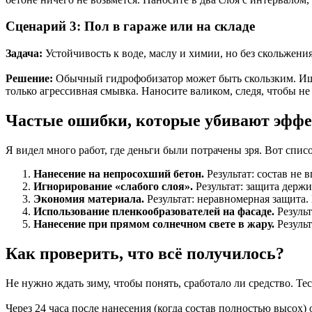
Сценарий 3: Пол в гараже или на складе
Задача:
Устойчивость к воде, маслу и химии, но без скольжения
Решение:
Обычный гидрофобизатор может быть скользким. Ищи
только агрессивная смывка. Наносите валиком, следя, чтобы не
Частые ошибки, которые убивают эфф
Я видел много работ, где деньги были потрачены зря. Вот список
Нанесение на непросохший бетон.
Результат: состав не 
Игнорирование «слабого слоя».
Результат: защита держи
Экономия материала.
Результат: неравномерная защита.
Использование пленкообразователей на фасаде.
Результ
Нанесение при прямом солнечном свете в жару.
Результ
Как проверить, что всё получилось?
Не нужно ждать зиму, чтобы понять, сработало ли средство. Тес
Через 24 часа после нанесения (когда состав полностью высох)