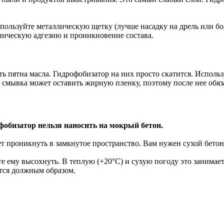
используйте металлическую щетку (лучше насадку на дрель или бо
аническую адгезию и проникновение состава.
ь пятна масла. Гидрофобизатор на них просто скатится. Использ
 смывка может оставить жирную пленку, поэтому после нее обяз
фобизатор нельзя наносить на мокрый бетон.
 проникнуть в замкнутое пространство. Вам нужен сухой бетон
те ему высохнуть. В теплую (+20°C) и сухую погоду это занимае
ится должным образом.