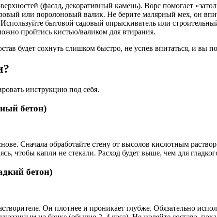
ерхностей (фасад, декоративный камень). Ворс помогает «затолк
ровый или поролоновый валик. Не берите малярный мех, он впи
Используйте бытовой садовый опрыскиватель или строительный 
можно пройтись кистью/валиком для втирания.
став будет сохнуть слишком быстро, не успев впитаться, и вы п
и?
ировать инструкцию под себя.
ный бетон)
ове. Сначала обработайте стену от высолов кислотным раствором
сь, чтобы капли не стекали. Расход будет выше, чем для гладког
адкий бетон)
астворителе. Он плотнее и проникает глубже. Обязательно испол
 указанным на банке (обычно 2–4 часа). Не жалейте состава, пока