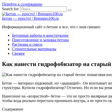
Перейти к содержанию
Search for:
Бетон — просто! | Betonpro100.ru
Информационный сайт о бетоне и все, что с ним связано
Бетонные работы и конструкции
Приготовление и заливка бетона
Растворы и смеси
Строительные материалы
Свежее
Как нанести гидрофобизатор на старый
Бетон — материал надежный, но «дышащий». Он впитывает воду
структуры. Купили гидрофобизатор? Отлично. Но если вы решите
Нанесение на «возрастной» бетон — это не просто малярные ра
чтобы вода реально перестала проникать внутрь, а не просто ск
Содержание