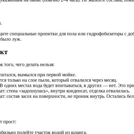
.
те специальные пропитки для пола или гидрофобизаторы с доб
 было луж.
ект
 того, чего делать нельзя:
впитался, вымылся при первой мойке.
тся только на слое пыли, который отвалился через месяц.
 В одних местах вода будет впитываться, в других — нет. Это 
ат: стена «задохнулась», внутри конденсат, отделка отвалилась.
ат: состав засох на поверхности, не проник внутрь. Остались бе
т прост:
 обильно полейте участок водой из шланга.