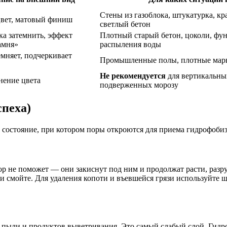
Стены из газоблока, штукатурка, к
цвет, матовый финиш
светлый бетон
ка затемнить, эффект
Плотный старый бетон, цоколи, фу
амня»
распыления воды
емняет, подчеркивает
Промышленные полы, плотные марк
Не рекомендуется
для вертикальны
нение цвета
подверженных морозу
спеха)
в состояние, при котором поры откроются для приема гидрофобиз
ор не поможет — они закиснут под ним и продолжат расти, разр
и смойте. Для удаления копоти и въевшейся грязи используйте 
 пыли и продуктов выветривания. Это самый слабый слой. Гидроф