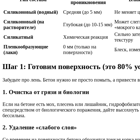
проникновения
Силиконовый (водный)
Средняя (до 5 мм)
Не меняет 
Силиконовый (на
Может слег
Глубокая (до 10-15 мм)
растворителе)
«мокрого к
Сильно зат
Силикатный
Химическая реакция
текстуру
Пленкообразующие
0 мм (только на
Блеск, изме
(лаки)
поверхности)
Шаг 1: Готовим поверхность (это 80% у
Забудьте про лень. Бетон нужно не просто помыть, а привести 
1. Очистка от грязи и биологии
Если на бетоне есть мох, плесень или лишайник, гидрофобизат
спецсредством от биологического поражения, дайте высохнуть 
бессильна.
2. Удаление «слабого слоя»
Со временем на поверхности бетона образуется тонкая корка из