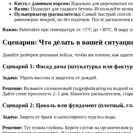
Кисть с длинным ворсом:
Идеально для шероховатых пов
Валик:
Подходит для гладкого бетона. Используйте велю
Пульверизатор (распылитель):
Самый быстрый способ. 
равномерно мокрой, но без подтеков. После распыления 
Важно:
Работайте при температуре от +5°C до +30°C. В жару со
Сценарии: Что делать в вашей ситуаци
Давайте разберем реальные кейсы, чтобы вы поняли, как адапт
Сценарий 1: Фасад дома (штукатурка или фактур
Задача:
Убрать высолы и защитить от дождей.
Решение:
Возьмите силиконовый гидрофобизатор на водной осн
Дайте стене просохнуть 2–3 дня. Наносите распылителем, старая
Сценарий 2: Цоколь или фундамент (плотный, гл
Задача:
Защита от брызг и капиллярного подсоса воды.
Решение:
Тут нужна глубина. Берите состав на органическом р
бетоне ничего не возьмется. Наносите в два слоя с интервалом,