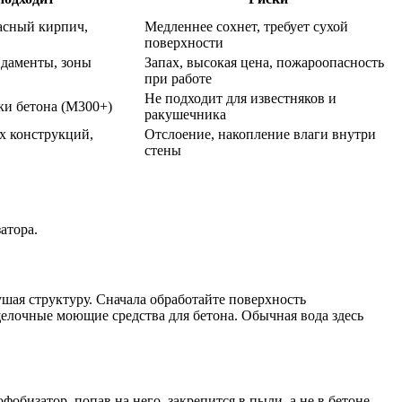
расный кирпич,
Медленнее сохнет, требует сухой
поверхности
ндаменты, зоны
Запах, высокая цена, пожароопасность
при работе
Не подходит для известняков и
и бетона (М300+)
ракушечника
х конструкций,
Отслоение, накопление влаги внутри
стены
атора.
ушая структуру. Сначала обработайте поверхность
щелочные моющие средства для бетона. Обычная вода здесь
обизатор, попав на него, закрепится в пыли, а не в бетоне.