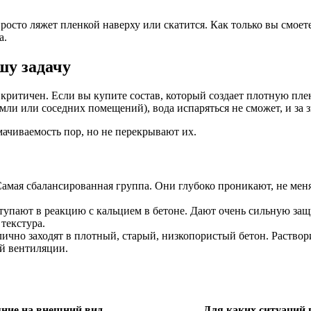
росто ляжет пленкой наверху или скатится. Как только вы смоет
а.
шу задачу
критичен. Если вы купите состав, который создает плотную пле
емли или соседних помещений), вода испаряться не сможет, и за 
ачиваемость пор, но не перекрывают их.
амая сбалансированная группа. Они глубоко проникают, не меня
упают в реакцию с кальцием в бетоне. Дают очень сильную защит
 текстура.
ично заходят в плотный, старый, низкопористый бетон. Раствори
й вентиляции.
ние на внешний вид
Для каких ситуаций 