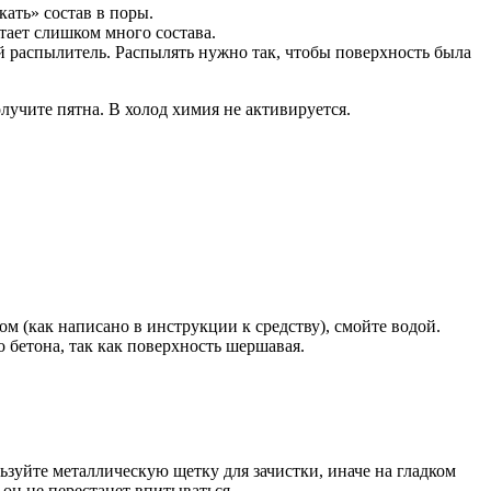
ать» состав в поры.
тает слишком много состава.
распылитель. Распылять нужно так, чтобы поверхность была
олучите пятна. В холод химия не активируется.
 (как написано в инструкции к средству), смойте водой.
о бетона, так как поверхность шершавая.
ьзуйте металлическую щетку для зачистки, иначе на гладком
 он не перестанет впитываться.