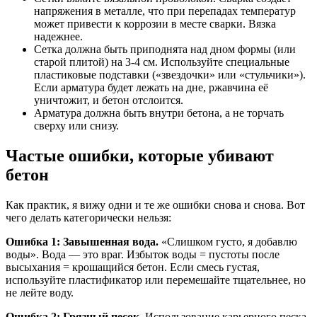
напряжения в металле, что при перепадах температур
может привести к коррозии в месте сварки. Вязка
надежнее.
Сетка должна быть приподнята над дном формы (или
старой плитой) на 3-4 см. Используйте специальные
пластиковые подставки («звездочки» или «стульчики»).
Если арматура будет лежать на дне, ржавчина её
уничтожит, и бетон отслоится.
Арматура должна быть внутри бетона, а не торчать
сверху или снизу.
Частые ошибки, которые убивают
бетон
Как практик, я вижу одни и те же ошибки снова и снова. Вот
чего делать категорически нельзя:
Ошибка 1: Завышенная вода.
«Слишком густо, я добавлю
воды». Вода — это враг. Избыток воды = пустоты после
высыхания = крошащийся бетон. Если смесь густая,
используйте пластификатор или перемешайте тщательнее, но
не лейте воду.
Ошибка 2: Грязный песок.
Использование карьерного песка