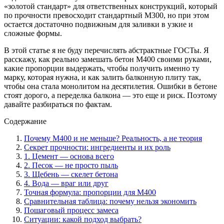
«золотой стандарт» для ответственных конструкций, который
по прочности превосходит стандартный М300, но при этом
остается достаточно подвижным для заливки в узкие и
сложные формы.
В этой статье я не буду перечислять абстрактные ГОСТы. Я
расскажу, как реально замешать бетон М400 своими руками,
какие пропорции выдержать, чтобы получить именно ту
марку, которая нужна, и как залить балконную плиту так,
чтобы она стала монолитом на десятилетия. Ошибки в бетоне
стоят дорого, а переделка балкона — это еще и риск. Поэтому
давайте разбираться по фактам.
Содержание
Почему М400 и не меньше? Реальность, а не теория
Секрет прочности: ингредиенты и их роль
1. Цемент — основа всего
2. Песок — не просто пыль
3. Щебень — скелет бетона
4. Вода — враг или друг
Точная формула: пропорции для М400
Сравнительная таблица: почему нельзя экономить
Пошаговый процесс замеса
Ситуации: какой подход выбрать?