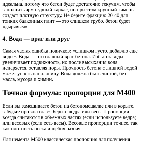
идеальна, потому что бетон будет достаточно текучим, чтобы
заполнить арматурный каркас, но при этом крупный камень
создаст плотную структуру. Не берите фракцию 20-40 для
тонких балконных плит — это слишком грубо, бетон будет
«дырявым».
4. Вода — враг или друг
Самая частая ошибка новичков: «слишком густо, добавлю еще
воды». Вода — это главный враг бетона. Избыток воды
увеличивает подвижность, но после высыхания вода
испаряется, оставляя поры. Прочность бетона с лишней водой
может упасть наполовину. Вода должна быть чистой, без
масла, мусора и химии.
Точная формула: пропорции для М400
Если вы замешиваете бетон на бетономешалке или в корыте,
забудьте про «на глаз». Берите ведра или весы. Пропорции
всегда считаются в объемных частях (если используете ведра)
или весовых (если есть весы). Весовые пропорции точнее, так
как плотность песка и щебня разная.
Для цемента М500 классическая пропорция для получения