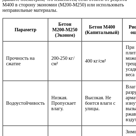
М400 в сторону экономии (М200-М250) или использовать
неправильные материалы.
Бетон
Бетон М400
Ри
Параметр
М200-М250
(Капитальный)
ош
(Эконом)
При
плит
Прочность на
200-250 кг/
може
400 кг/см²
сжатие
см²
трещ
усад
веса
Влаг
разр
Низкая.
Высокая. Не
арма
Водоустойчивость
Пропускает
боится влаги с
изну
влагу.
улицы.
вызы
ржав
взду
Зим