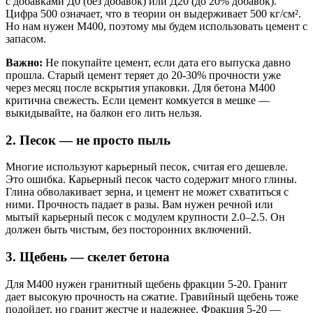
с добавками Д0 (без добавок) или Д20 (до 20% добавок).
Цифра 500 означает, что в теории он выдерживает 500 кг/см².
Но нам нужен М400, поэтому мы будем использовать цемент с
запасом.
Важно:
Не покупайте цемент, если дата его выпуска давно
прошла. Старый цемент теряет до 20-30% прочности уже
через месяц после вскрытия упаковки. Для бетона М400
критична свежесть. Если цемент комкуется в мешке —
выкидывайте, на балкон его лить нельзя.
2. Песок — не просто пыль
Многие используют карьерный песок, считая его дешевле.
Это ошибка. Карьерный песок часто содержит много глины.
Глина обволакивает зерна, и цемент не может схватиться с
ними. Прочность падает в разы. Вам нужен речной или
мытый карьерный песок с модулем крупности 2.0–2.5. Он
должен быть чистым, без посторонних включений.
3. Щебень — скелет бетона
Для М400 нужен гранитный щебень фракции 5-20. Гранит
дает высокую прочность на сжатие. Гравийный щебень тоже
подойдет, но гранит жестче и надежнее. Фракция 5-20 —