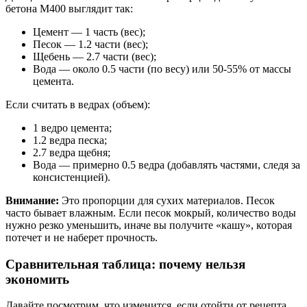
бетона М400 выглядит так:
Цемент — 1 часть (вес);
Песок — 1.2 части (вес);
Щебень — 2.7 части (вес);
Вода — около 0.5 части (по весу) или 50-55% от массы
цемента.
Если считать в ведрах (объем):
1 ведро цемента;
1.2 ведра песка;
2.7 ведра щебня;
Вода — примерно 0.5 ведра (добавлять частями, следя за
консистенцией).
Внимание:
Это пропорции для сухих материалов. Песок
часто бывает влажным. Если песок мокрый, количество воды
нужно резко уменьшить, иначе вы получите «кашу», которая
потечет и не наберет прочность.
Сравнительная таблица: почему нельзя
экономить
Давайте посмотрим, что изменится, если отойти от рецепта