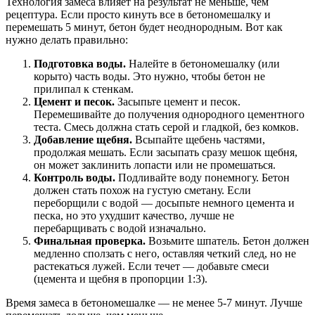
Технология замеса влияет на результат не меньше, чем
рецептура. Если просто кинуть все в бетономешалку и
перемешать 5 минут, бетон будет неоднородным. Вот как
нужно делать правильно:
Подготовка воды.
Налейте в бетономешалку (или
корыто) часть воды. Это нужно, чтобы бетон не
прилипал к стенкам.
Цемент и песок.
Засыпьте цемент и песок.
Перемешивайте до получения однородного цементного
теста. Смесь должна стать серой и гладкой, без комков.
Добавление щебня.
Всыпайте щебень частями,
продолжая мешать. Если засыпать сразу мешок щебня,
он может заклинить лопасти или не промешаться.
Контроль воды.
Подливайте воду понемногу. Бетон
должен стать похож на густую сметану. Если
переборщили с водой — досыпьте немного цемента и
песка, но это ухудшит качество, лучше не
перебарщивать с водой изначально.
Финальная проверка.
Возьмите шпатель. Бетон должен
медленно сползать с него, оставляя четкий след, но не
растекаться лужей. Если течет — добавьте смеси
(цемента и щебня в пропорции 1:3).
Время замеса в бетономешалке — не менее 5-7 минут. Лучше