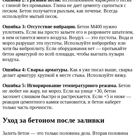
с глиной без промывки. Глина не дает цементу сцепиться с
песком. Бетон получается рыхлым, как печенье. Всегда
используйте мытый песок.
Ошибка 3: Отсутствие вибрации.
Бетон М400 нужно
уплотнять. Если вы просто зальете его и разровнете шпателем,
в нем останется много воздуха. Воздух — это пустоты. Вода и
мороз разрушат эти пустоты. Используйте виброрейку или
хотя бы виброплиту. Если оборудования нет — протыкайте
бетон арматурой по всей площади, чтобы выгнать пузыри
воздуха.
Ошибка 4: Сварка арматуры.
Как я уже писал выше, сварка
делает арматуру хрупкой в месте стыка. Используйте вязку.
Ошибка 5: Игнорирование температурного режима.
Бетон
не любит ни жару, ни мороз. Если на улице +30, бетон
засохнет слишком быстро и растрескается. Если +5 и ниже —
реакция цементного камня остановится, и бетон наберет
только часть прочности.
Уход за бетоном после заливки
Залить бетон — это только половина дела. Вторая половина