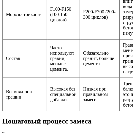
впит
вода
F100-F150
F200-F300 (200-
заме
Морозостойкость
(100-150
300 циклов)
разр
циклов)
стру
бето
изну
Грав
Часто
мене
используют
Обязательно
проч
Состав
гравий,
гранит, больше
гран
меньше
цемента.
высо
цемента.
нагр
Трещ
Высокая без
Низкая при
балк
Возможность
специальной
правильном
это 
трещин
добавки.
замесе.
раз
бето
Пошаговый процесс замеса