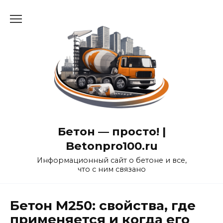
Перейти
к
содержанию
Бетон — просто! |
Betonpro100.ru
Информационный сайт о бетоне и все,
что с ним связано
Бетон М250: свойства, где
применяется и когда его