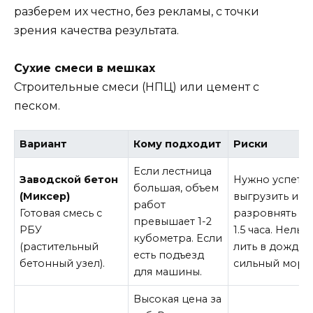
разберем их честно, без рекламы, с точки
зрения качества результата.
Сухие смеси в мешках
Строительные смеси (НПЦ) или цемент с
песком.
Вариант
Кому подходит
Риски
Если лестница
Заводской бетон
Нужно успеть
большая, объем
(Миксер)
выгрузить и
работ
Готовая смесь с
разровнять за 
превышает 1-2
РБУ
1.5 часа. Нельз
кубометра. Если
(растительный
лить в дождь 
есть подъезд
бетонный узел).
сильный моро
для машины.
Высокая цена за