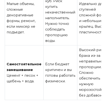
куб. Риск
Малые объемы,
Идеально для
купить
сложные
ступеней
некачественный
декоративные
сложной фор
наполнитель.
формы, ремонт,
и небольших
Нужно точно
если миксер не
крылец. Высок
соблюдать
подъедет.
пластичность.
пропорцию
воды.
Высокий риск
брака из-за
неправильно
Самостоятельное
Если бюджет
пропорции.
замешивание
критичен и вы
Сложно
Цемент + песок +
готовы работать
обеспечить
щебень + вода.
физически.
нужную
морозостойко
без добавок.