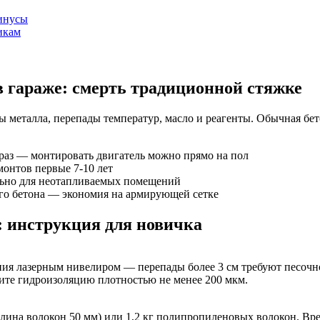
инусы
икам
 гараже: смерть традиционной стяжке
металла, перепады температур, масло и реагенты. Обычная бето
раз — монтировать двигатель можно прямо на пол
онтов первые 7-10 лет
льно для неотапливаемых помещений
го бетона — экономия на армирующей сетке
: инструкция для новичка
вания лазерным нивелиром — перепады более 3 см требуют песоч
ите гидроизоляцию плотностью не менее 200 мкм.
(длина волокон 50 мм) или 1,2 кг полипропиленовых волокон. В