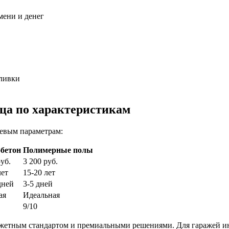
мени и денег
аливки
ца по характеристикам
евым параметрам:
бетон
Полимерные полы
руб.
3 200 руб.
лет
15-20 лет
дней
3-5 дней
ая
Идеальная
9/10
джетным стандартом и премиальными решениями. Для гаражей и