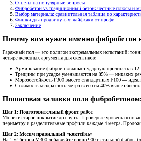
Ответы на популярные вопросы
Фибробетон vs традиционный бетон: честные плюсы и м
Выбор материала: сравнительная таблица по характерист
Фишки для продвинутых: лайфхаки от профи
Заключение
Почему вам нужен именно фибробетон в
Гаражный пол — это полигон экстремальных испытаний: тонны 
четыре железных аргумента для скептиков:
Армирование фиброй повышает ударную прочность в 12 
Трещины при усадке уменьшаются на 85% — никаких рем
Морозостойкость F300 вместо стандартных F100 — идеа
Стоимость квадратного метра всего на 40% выше обычно
Пошаговая заливка пола фибробетоном
Шаг 1: Подготовительный фронт работ
Уберите старое покрытие до грунта. Проверьте уровень осно
периметру и разделительные профили каждые 4 метра. Пролож
Шаг 2: Месим правильный «коктейль»
На 1 м³ бетона М300 добавляйте ровно 900 г стальной фибры 