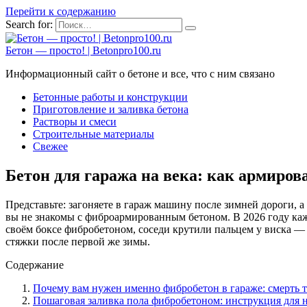
Перейти к содержанию
Search for:
Бетон — просто! | Betonpro100.ru
Информационный сайт о бетоне и все, что с ним связано
Бетонные работы и конструкции
Приготовление и заливка бетона
Растворы и смеси
Строительные материалы
Свежее
Бетон для гаража на века: как армиров
Представьте: загоняете в гараж машину после зимней дороги, а
вы не знакомы с фиброармированным бетоном. В 2026 году каж
своём боксе фибробетоном, соседи крутили пальцем у виска —
стяжки после первой же зимы.
Содержание
Почему вам нужен именно фибробетон в гараже: смерть 
Пошаговая заливка пола фибробетоном: инструкция для 