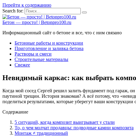
Перейти к содержанию
Search for:
Бетон — просто! | Betonpro100.ru
Информационный сайт о бетоне и все, что с ним связано
Бетонные работы и конструкции
Приготовление и заливка бетона
Растворы и смеси
Строительные материалы
Свежее
Невидимый каркас: как выбрать компо
Когда мой сосед Сергей решил залить фундамент под гараж, он
паутиной трещин. История знакомая? А всё потому, что «невид
поделиться результатами, которые уберегут ваши конструкции 
Содержание
5 ситуаций, когда композит выигрывает у стали
То, о чем молчат продавцы: подводные камни композита
Монтаж ≠ традиционный