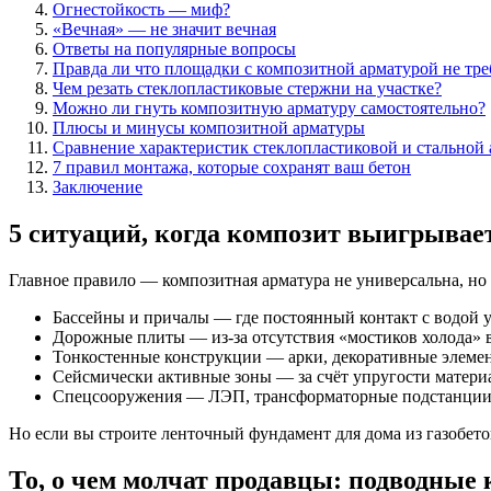
Огнестойкость — миф?
«Вечная» — не значит вечная
Ответы на популярные вопросы
Правда ли что площадки с композитной арматурой не тре
Чем резать стеклопластиковые стержни на участке?
Можно ли гнуть композитную арматуру самостоятельно?
Плюсы и минусы композитной арматуры
Сравнение характеристик стеклопластиковой и стальной
7 правил монтажа, которые сохранят ваш бетон
Заключение
5 ситуаций, когда композит выигрывает
Главное правило — композитная арматура не универсальна, но
Бассейны и причалы — где постоянный контакт с водой 
Дорожные плиты — из-за отсутствия «мостиков холода» 
Тонкостенные конструкции — арки, декоративные элеме
Сейсмически активные зоны — за счёт упругости матери
Спецсооружения — ЛЭП, трансформаторные подстанции 
Но если вы строите ленточный фундамент для дома из газобет
То, о чем молчат продавцы: подводные