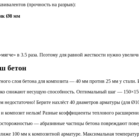
вивалентов (прочность на разрыв):
ик Ø8 мм
«мягче» в 3.5 раза. Поэтому для равной жесткости нужно увелич
аш бетон
ого слоя бетона для композита — 40 мм против 25 мм у стали. 
езко снижают несущую способность. Оптимальный шаг — 150×150
ом недостаточно! Берите нахлёст 40 диаметров арматуры (для Ø1
ль и композит нельзя! Разные коэффициенты теплового расширени
с осторожностью — абразивные частицы бетона повреждают пове
ближе 100 мм к композитной арматуре. Максимальная температур