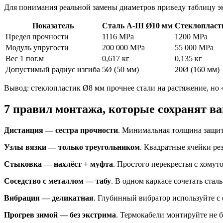
Для понимания реальной замены диаметров приведу таблицу эк
Показатель
Сталь A-III Ø10 мм
Стеклопласт
Предел прочности
1116 MPa
1200 MPa
Модуль упругости
200 000 MPa
55 000 MPa
Вес 1 пог.м
0,617 кг
0,135 кг
Допустимый радиус изгиба
5Ø (50 мм)
20Ø (160 мм)
Вывод: стеклопластик Ø8 мм прочнее стали на растяжение, но 
7 правил монтажа, которые сохранят в
Дистанция — сестра прочности
. Минимальная толщина защитн
Узлы вязки — только треугольником
. Квадратные ячейки р
Стыковка — нахлёст + муфта
. Простого перекрестья с хомут
Соседство с металлом — табу
. В одном каркасе сочетать ста
Вибрация — деликатная
. Глубинный вибратор используйте 
Прогрев зимой — без экстрима
. Термокабели монтируйте не 