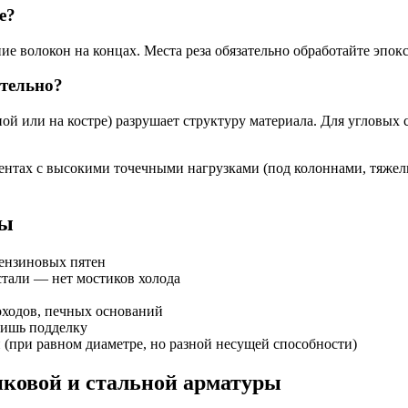
е?
е волокон на концах. Места реза обязательно обработайте эпок
тельно?
пой или на костре) разрушает структуру материала. Для угловы
нтах с высокими точечными нагрузками (под колоннами, тяжелы
ры
бензиновых пятен
стали — нет мостиков холода
ходов, печных оснований
чишь подделку
ли (при равном диаметре, но разной несущей способности)
иковой и стальной арматуры