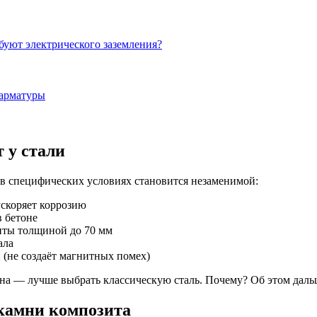
буют электрического заземления?
 арматуры
 у стали
 в специфических условиях становится незаменимой:
ускоряет коррозию
в бетоне
нты толщиной до 70 мм
ала
(не создаёт магнитных помех)
она — лучше выбрать классическую сталь. Почему? Об этом даль
 камни композита