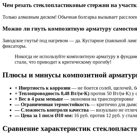
Чем резать стеклопластиковые стержни на участк
Только алмазным диском! Обычная болгарка вызывает расслоени
Можно ли гнуть композитную арматуру самостоя
Заводское гнутьё под нагревом — да. Кустарное (паяльной лам
фиксаторы.
Никогда не используйте композитную арматуру в фундаме
стали, что приводит к критическому прогибу!
Плюсы и минусы композитной армату
+ Инертность к коррозии
— не боится солей, щелочей, 
+ Теплопроводность 0,48 Вт/(м·К)
против 50 Вт/(м·К) у 
+ Вес в 4 раза меньше
— экономия на транспортировке
— Ограниченная термостойкость
— критично для дымо
— Сложность контроля качества
— визуально не отли
— Цена за 1 пог.м Ø10 мм:
16 руб. против 12 руб. у ста
Сравнение характеристик стеклопласт