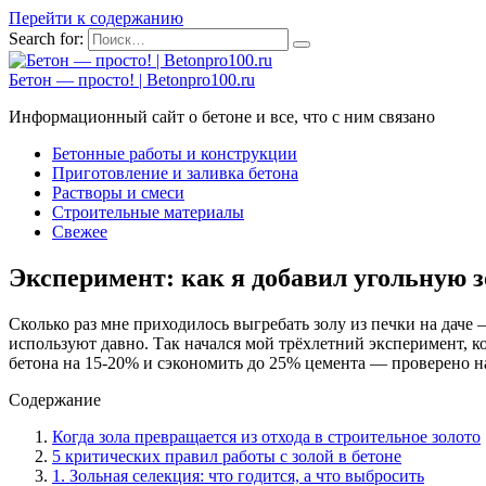
Перейти к содержанию
Search for:
Бетон — просто! | Betonpro100.ru
Информационный сайт о бетоне и все, что с ним связано
Бетонные работы и конструкции
Приготовление и заливка бетона
Растворы и смеси
Строительные материалы
Свежее
Эксперимент: как я добавил угольную з
Сколько раз мне приходилось выгребать золу из печки на даче
используют давно. Так начался мой трёхлетний эксперимент, к
бетона на 15-20% и сэкономить до 25% цемента — проверено н
Содержание
Когда зола превращается из отхода в строительное золото
5 критических правил работы с золой в бетоне
1. Зольная селекция: что годится, а что выбросить