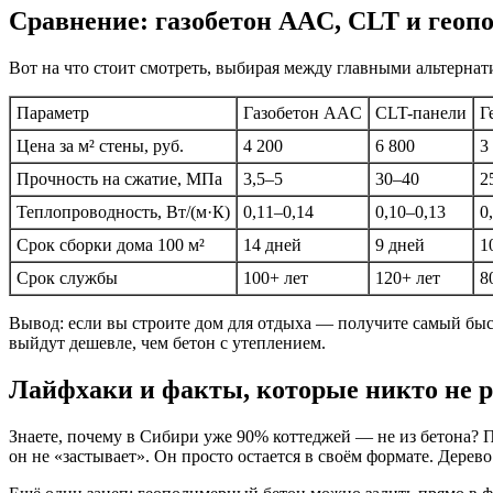
Сравнение: газобетон AAC, CLT и гео
Вот на что стоит смотреть, выбирая между главными альтернат
Параметр
Газобетон AAC
CLT-панели
Г
Цена за м² стены, руб.
4 200
6 800
3
Прочность на сжатие, МПа
3,5–5
30–40
2
Теплопроводность, Вт/(м·К)
0,11–0,14
0,10–0,13
0
Срок сборки дома 100 м²
14 дней
9 дней
1
Срок службы
100+ лет
120+ лет
8
Вывод: если вы строите дом для отдыха — получите самый бы
выйдут дешевле, чем бетон с утеплением.
Лайфхаки и факты, которые никто не 
Знаете, почему в Сибири уже 90% коттеджей — не из бетона? Пот
он не «застывает». Он просто остается в своём формате. Дерев