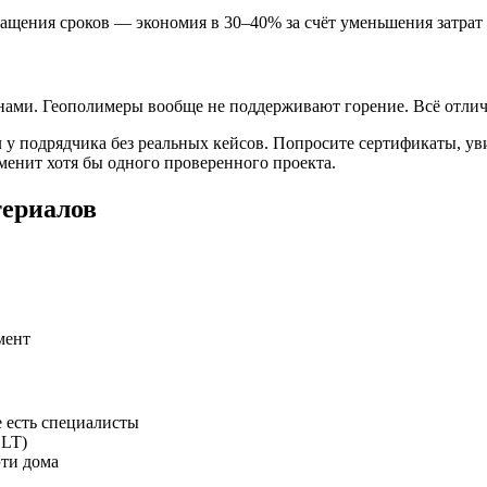
кращения сроков — экономия в 30–40% за счёт уменьшения затрат
ами. Геополимеры вообще не поддерживают горение. Всё отличае
 подрядчика без реальных кейсов. Попросите сертификаты, уви
менит хотя бы одного проверенного проекта.
териалов
мент
 есть специалисты
CLT)
эти дома