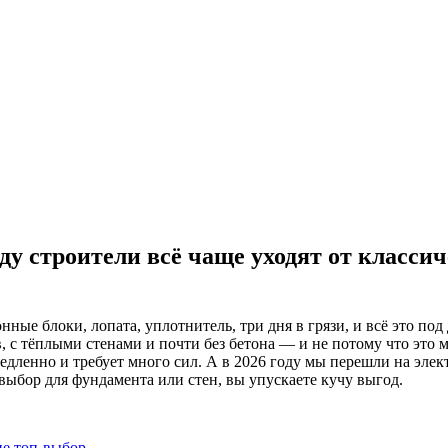
оду строители всё чаще уходят от классич
нные блоки, лопата, уплотнитель, три дня в грязи, и всё это под
с тёплыми стенами и почти без бетона — и не потому что это м
медленно и требует много сил. А в 2026 году мы перешли на эле
выбор для фундамента или стен, вы упускаете кучу выгод.
не топ-выбор