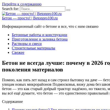
Перейти к содержанию
Search for:
Бетон — просто! | Betonpro100.ru
Информационный сайт о бетоне и все, что с ним связано
Бетонные работы и конструкции
Приготовление и заливка бетона
Растворы и смеси
Строительные материалы
Свежее
Бетон не всегда лучше: почему в 2026 г
поколения материалов
Помню, как пять лет назад я сам строил бытовку на даче — бето
улицам новых микрорайонов Подмосковья, вижу дома без швов, 
бетон — это как старый добрый трактор: надёжно, но тяжело, 
вы всё ещё думаете, что бетон — это единственно правильный 
Содержание
Почему уходит бетон? Три причины, по которым он уже 