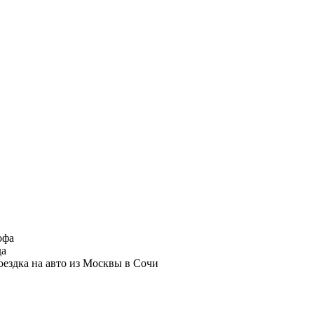
офа
да
ездка на авто из Москвы в Сочи