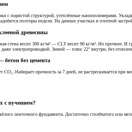
ием
блоки с пористой структурой, утеплённые нанополимерами. Уклад
надобится полторы недели. На дачных участках в плотной застро
клееной древесины
 стена весит 300 кг/м² — CLT весит 90 кг/м². Но прочнее. И гр
даже электропроводкой. Зимой — плюс 22° внутри, без отоплени
 бетон без цемента
ет CO₂. Набирает прочность за 7 дней, не растрескивается при м
х с пучением?
жёлого ленточного фундамента. Достаточно столбчатого или мел