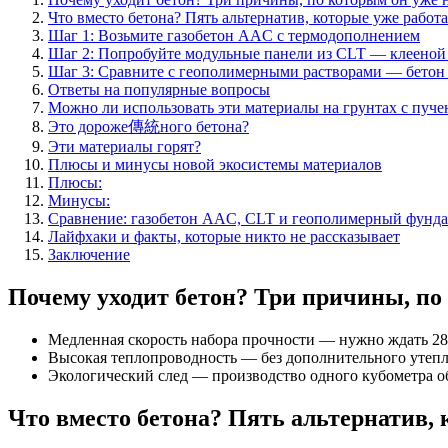
Что вместо бетона? Пять альтернатив, которые уже работ
Шаг 1: Возьмите газобетон AAC с термодополнением
Шаг 2: Попробуйте модульные панели из CLT — клееной
Шаг 3: Сравните с геополимерными растворами — бетон 
Ответы на популярные вопросы
Можно ли использовать эти материалы на грунтах с пуч
Это дороже傳統ного бетона?
Эти материалы горят?
Плюсы и минусы новой экосистемы материалов
Плюсы:
Минусы:
Сравнение: газобетон AAC, CLT и геополимерный фунд
Лайфхаки и факты, которые никто не рассказывает
Заключение
Почему уходит бетон? Три причины, по
Медленная скорость набора прочности — нужно ждать 28 
Высокая теплопроводность — без дополнительного утепле
Экологический след — производство одного кубометра о
Что вместо бетона? Пять альтернатив, 