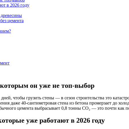
ают в 2026 году
 древесины
без цемента
ением?
амент
 которым он уже не топ-выбор
дней, чтобы грузить стены — в сезон строительства это катастр
ния даже 40-сантиметровая стена из бетона промерзает до холо
бычного цемента выбрасывает 0,8 тонны CO₂ — это почти как по
которые уже работают в 2026 году