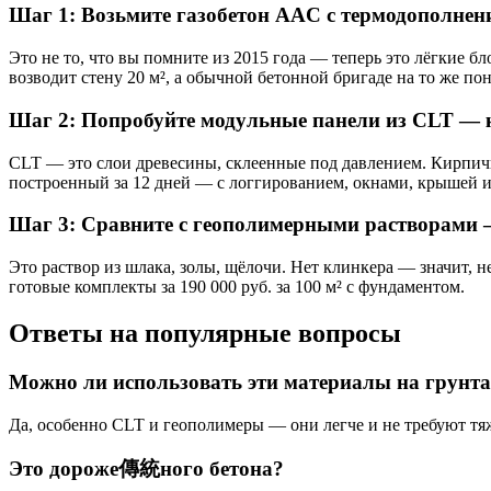
Шаг 1: Возьмите газобетон AAC с термодополнен
Это не то, что вы помните из 2015 года — теперь это лёгкие 
возводит стену 20 м², а обычной бетонной бригаде на то же по
Шаг 2: Попробуйте модульные панели из CLT — 
CLT — это слои древесины, склеенные под давлением. Кирпичная
построенный за 12 дней — с логгированием, окнами, крышей и 
Шаг 3: Сравните с геополимерными растворами —
Это раствор из шлака, золы, щёлочи. Нет клинкера — значит, н
готовые комплекты за 190 000 руб. за 100 м² с фундаментом.
Ответы на популярные вопросы
Можно ли использовать эти материалы на грунта
Да, особенно CLT и геополимеры — они легче и не требуют тя
Это дороже傳統ного бетона?