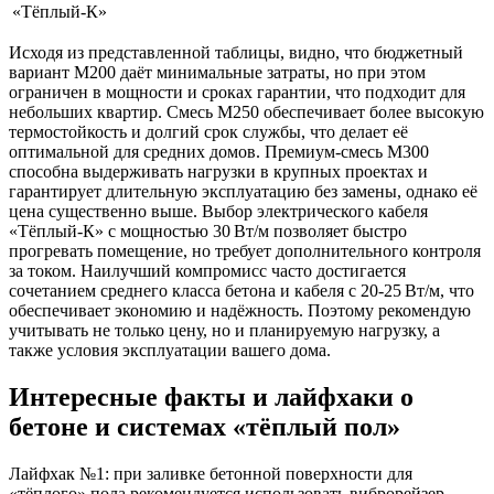
«Тёплый‑К»
Исходя из представленной таблицы, видно, что бюджетный
вариант M200 даёт минимальные затраты, но при этом
ограничен в мощности и сроках гарантии, что подходит для
небольших квартир. Смесь M250 обеспечивает более высокую
термостойкость и долгий срок службы, что делает её
оптимальной для средних домов. Премиум‑смесь M300
способна выдерживать нагрузки в крупных проектах и
гарантирует длительную эксплуатацию без замены, однако её
цена существенно выше. Выбор электрического кабеля
«Тёплый‑К» с мощностью 30 Вт/м позволяет быстро
прогревать помещение, но требует дополнительного контроля
за током. Наилучший компромисс часто достигается
сочетанием среднего класса бетона и кабеля с 20‑25 Вт/м, что
обеспечивает экономию и надёжность. Поэтому рекомендую
учитывать не только цену, но и планируемую нагрузку, а
также условия эксплуатации вашего дома.
Интересные факты и лайфхаки о
бетоне и системах «тёплый пол»
Лайфхак №1: при заливке бетонной поверхности для
«тёплого» пола рекомендуется использовать виброрейзер,