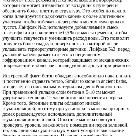
который помогает избавиться от воздушных пузырей и
обеспечить более плотную структуру. Это особенно важно,
когда планируется подключать кабель к более длительным
участкам, чтобы избежать перегрева в местах «мусорных»
пустот. Лайфхак №2: используйте добавляемый в смесь
пластификатор в количестве 0,5 % от массы цемента, чтобы
улучшить текучесть и уменьшить расход воды. Это позволит
получить более гладкую поверхность, на которой легче
укладывать терморегуляторные датчики. Лайфхак №3: перед
укладкой кабеля разместите его в специальном
гофрированном канале, который защищает от механических
повреждений и облегчает последующий доступ при ремонте.
Интересный факт: бетон обладает способностью накапливать
и постепенно отдавать тепло, Similar to stone in ancient baths,
что делает его идеальным материалом для «тёплого» пола.
При правильной укладке слой бетона в 5‑10 см может
удерживать тепло до 12 часов после выключения нагрева.
Кроме того, бетонные плиты обладают низкой
звукоизоляцией, поэтому при установке в многоквартирных
домах рекомендуется использовать дополнительный
звукоизоляционный слой. Опытные мастера советуют
проверять уровень влажности в помещении перед заливкой,
так как слишком сухой воздух может ускорить высыхание
бетона и вызвать трещины. Наконец, не забывайте о