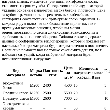
нагревательных элементов, учитывая их эффективность,
стоимость и срок службы. Я подготовил таблицу, в которой
указаны основные параметры: марка бетона, плотность, цена
за кубометр, мощность нагревательных кабелей, их
сертификат соответствия и примерные сроки гарантии. В
каждом ряду я включил как бюджетные варианты, так и
премиум‑классовые решения, чтобы вы могли
ориентироваться по своим финансовым возможностям и
требованиям к системе обогрева. Таблица также содержит
данные о coeffфициенте теплопередачи, который показывает,
насколько быстро материал будет отдавать тепло в помещение.
Сравнение поможет вам не только сэкономить деньги, но и
избежать ситуаций, когда выбранный материал будет
несоответствовать нагрузкам.
Цена
Мощность
Вид
Марка
Плотность,
Га
за
нагревательного
материала
бетона
кг/м³
кабеля, Вт/м
м³, ₽
Бюджетный
M200
2400
4500
15
5
бетон
Средний класс
M250
2500
5500
20
7
Премиум‑смесь
M300
2600
7000
25
10
Электрический
кабель
–
–
–
30
8