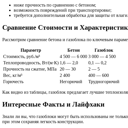
ниже прочность по сравнению с бетоном;
возможность повреждений при транспортировке;
требуется дополнительная обработка для защиты от влаги
Сравнение Стоимости и Характеристик 
Рассмотрим сравнение бетона и газоблока по ключевым параме
Параметр
Бетон
Газоблок
Стоимость, руб./м³
4 500 — 6 000
3 000 — 4 500
Теплопроводность, Вт/(м·К)
1,6 — 2,0
0,1 — 0,2
Прочность на сжатие, МПа
20 — 30
2 — 5
Вес, кг/м³
2 400
400 — 600
Горючесть
Негорючий
Трудногорючий
Как видно из таблицы, газоблок предлагает лучшие теплоизоля
Интересные Факты и Лайфхаки
Знали ли вы, что газоблоки могут быть использованы не только
при этом сохраняя легкость конструкции.