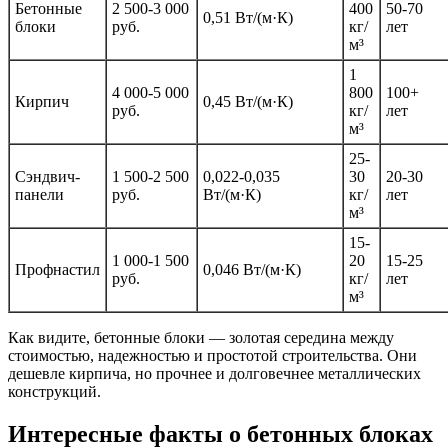
Бетонные
2 500-3 000
400
50-70
0,51 Вт/(м·К)
блоки
руб.
кг/
лет
м³
1
4 000-5 000
800
100+
Кирпич
0,45 Вт/(м·К)
руб.
кг/
лет
м³
25-
Сэндвич-
1 500-2 500
0,022-0,035
30
20-30
панели
руб.
Вт/(м·К)
кг/
лет
м³
15-
1 000-1 500
20
15-25
Профнастил
0,046 Вт/(м·К)
руб.
кг/
лет
м³
Как видите, бетонные блоки — золотая середина между
стоимостью, надежностью и простотой строительства. Они
дешевле кирпича, но прочнее и долговечнее металлических
конструкций.
Интересные факты о бетонных блоках