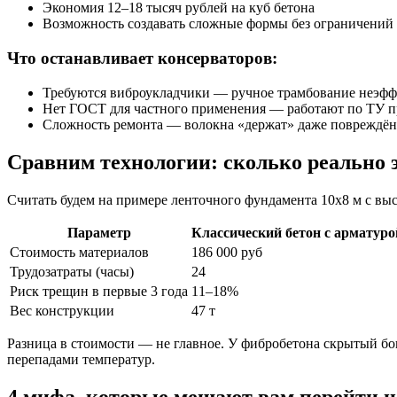
Экономия 12–18 тысяч рублей на куб бетона
Возможность создавать сложные формы без ограничений
Что останавливает консерваторов:
Требуются виброукладчики — ручное трамбование неэф
Нет ГОСТ для частного применения — работают по ТУ п
Сложность ремонта — волокна «держат» даже повреждён
Сравним технологии: сколько реально 
Считать будем на примере ленточного фундамента 10х8 м с выс
Параметр
Классический бетон с арматуро
Стоимость материалов
186 000 руб
Трудозатраты (часы)
24
Риск трещин в первые 3 года
11–18%
Вес конструкции
47 т
Разница в стоимости — не главное. У фибробетона скрытый бо
перепадами температур.
4 мифа, которые мешают вам перейти н