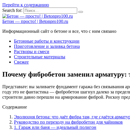
Перейти к содержанию
Search for:
Бетон — просто! | Betonpro100.ru
Информационный сайт о бетоне и все, что с ним связано
Бетонные работы и конструкции
Приготовление и заливка бетона
Растворы и смеси
Строительные материалы
Свежее
Почему фибробетон заменил арматуру: 
Представьте: вы заливаете фундамент гаража без связывания а
году это не фантастика — фибробетон шагнул далеко за преде
строители давно перешли на армирование фиброй. Рискну предп
Содержание
Эволюция бетона: что даёт фибра там, где сдаётся армату
Руководство по переходу на фибробетон для чайников
1. Гараж или баня — идеальный полигон