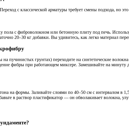
Переход с классической арматуры требует смены подхода, но это
ку пола с фиброволокном или бетонную плиту под печь. Исполь
точно 20–30 кг добавки. Вы удивитесь, как легко материал пер
икрофибру
 на пучинистых грунтах) переходите на синтетические волокна
ведение фибры при работающем миксере. Замешивайте на минут
она на формы. Заливайте слоями по 40–50 см с интервалом в 1,5
обавьте в раствор пластификатор — он обволакивает волокна, у
фундаменте?