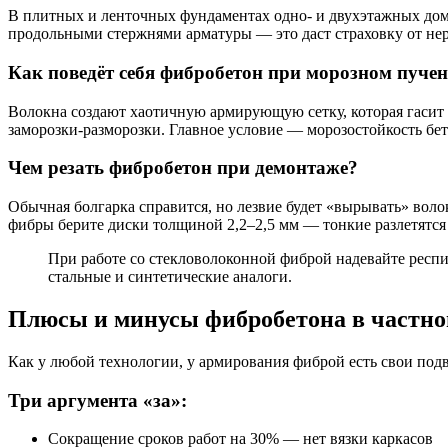
В плитных и ленточных фундаментах одно- и двухэтажных дом
продольными стержнями арматуры — это даст страховку от не
Как поведёт себя фибробетон при морозном пуче
Волокна создают хаотичную армирующую сетку, которая гасит
заморозки-разморозки. Главное условие — морозостойкость бе
Чем резать фибробетон при демонтаже?
Обычная болгарка справится, но лезвие будет «вырывать» вол
фибры берите диски толщиной 2,2–2,5 мм — тонкие разлетятся 
При работе со стекловолоконной фиброй надевайте респ
стальные и синтетические аналоги.
Плюсы и минусы фибробетона в частно
Как у любой технологии, у армирования фиброй есть свои под
Три аргумента «за»:
Сокращение сроков работ на 30% — нет вязки каркасов