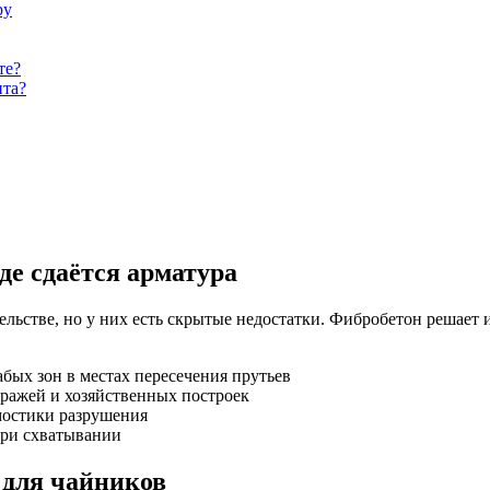
ру
те?
нта?
де сдаётся арматура
льстве, но у них есть скрытые недостатки. Фибробетон решает 
абых зон в местах пересечения прутьев
аражей и хозяйственных построек
мостики разрушения
при схватывании
 для чайников