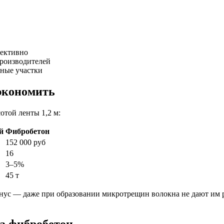
фективно
роизводителей
ные участки
экономить
отой ленты 1,2 м:
й
Фибробетон
152 000 руб
16
3–5%
45 т
нус — даже при образовании микротрещин волокна не дают им р
а фибробетон