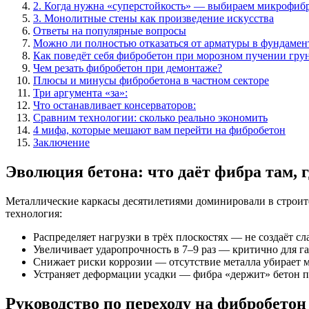
2. Когда нужна «суперстойкость» — выбираем микрофиб
3. Монолитные стены как произведение искусства
Ответы на популярные вопросы
Можно ли полностью отказаться от арматуры в фундамен
Как поведёт себя фибробетон при морозном пучении гру
Чем резать фибробетон при демонтаже?
Плюсы и минусы фибробетона в частном секторе
Три аргумента «за»:
Что останавливает консерваторов:
Сравним технологии: сколько реально экономить
4 мифа, которые мешают вам перейти на фибробетон
Заключение
Эволюция бетона: что даёт фибра там, г
Металлические каркасы десятилетиями доминировали в строите
технология:
Распределяет нагрузки в трёх плоскостях — не создаёт сл
Увеличивает ударопрочность в 7–9 раз — критично для г
Снижает риски коррозии — отсутствие металла убирает 
Устраняет деформации усадки — фибра «держит» бетон 
Руководство по переходу на фибробетон