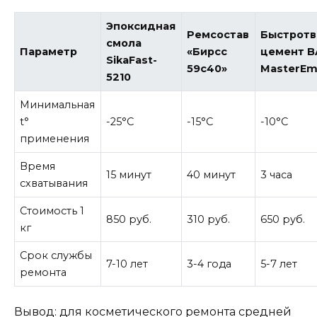
Эпоксидная
Ремсостав
Быстрот
смола
Параметр
«Бирсс
цемент B
SikaFast-
59с40»
MasterEm
5210
Минимальная
t°
-25°C
-15°C
-10°C
применения
Время
15 минут
40 минут
3 часа
схватывания
Стоимость 1
850 руб.
310 руб.
650 руб.
кг
Срок службы
7-10 лет
3-4 года
5-7 лет
ремонта
Вывод: для косметического ремонта средней