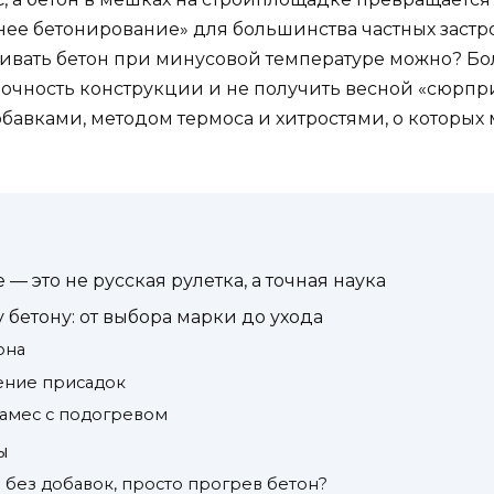
нее бетонирование» для большинства частных заст
аливать бетон при минусовой температуре можно? Бо
 прочность конструкции и не получить весной «сюрп
авками, методом термоса и хитростями, о которых
 это не русская рулетка, а точная наука
бетону: от выбора марки до ухода
она
ление присадок
амес с подогревом
ы
без добавок, просто прогрев бетон?