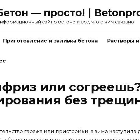
Бетон — просто! | Betonpro
нформационный сайт о бетоне и все, что с ним связано
Приготовление и заливка бетона
Растворы и
ее
фриз или согреешь
ирования без трещин
й
тельство гаража или пристройки, а зима наступила р
C, а бетон в мешках на стройплощадке превращается