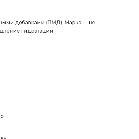
ными добавками (ПМД). Марка — не
едление гидратации.
р.
ку.