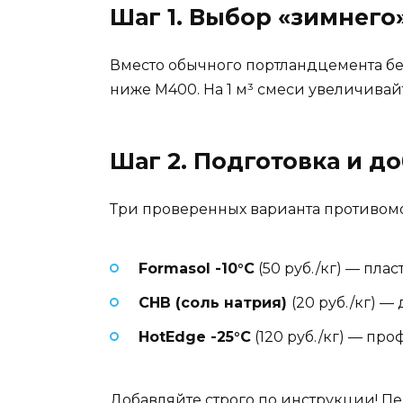
Шаг 1. Выбор «зимнего
Вместо обычного портландцемента б
ниже М400. На 1 м³ смеси увеличивай
Шаг 2. Подготовка и д
Три проверенных варианта противом
Formasol -10°C
(50 руб./кг) — плас
СНВ (соль натрия)
(20 руб./кг) 
HotEdge -25°C
(120 руб./кг) — пр
Добавляйте строго по инструкции! Пе