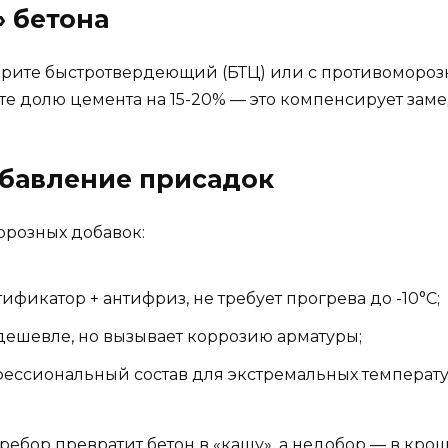
» бетона
ерите быстротвердеющий (БТЦ) или с противомороз
те долю цемента на 15-20% — это компенсирует зам
обавление присадок
орозных добавок:
тификатор + антифриз, не требует прогрева до -10°C;
— дешевле, но вызывает коррозию арматуры;
офессиональный состав для экстремальных температу
ребор превратит бетон в «кашу», а недобор — в крош