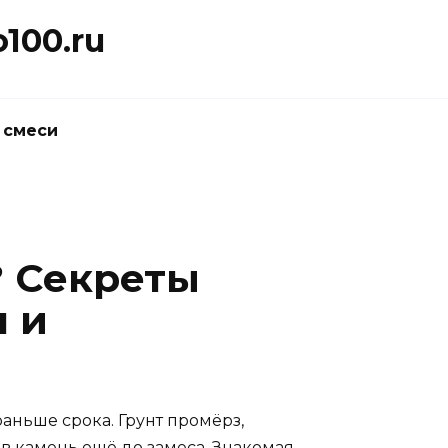
100.ru
 смеси
? Секреты
 и
аньше срока. Грунт промёрз,
 в камень ещё до замеса. Знакомая