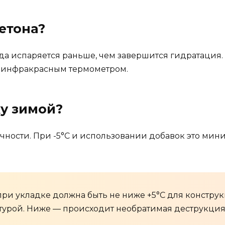
етона?
да испаряется раньше, чем завершится гидратация.
у инфракрасным термометром.
ку зимой?
чности. При -5°C и использовании добавок это мин
при укладке должна быть не ниже +5°C для констру
атурой. Ниже — происходит необратимая деструкция