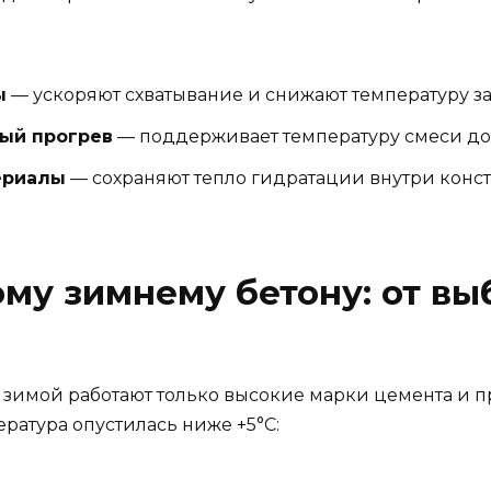
ы
— ускоряют схватывание и снижают температуру з
ый прогрев
— поддерживает температуру смеси до
ериалы
— сохраняют тепло гидратации внутри конс
ому зимнему бетону: от вы
 зимой работают только высокие марки цемента и 
ература опустилась ниже +5°C: