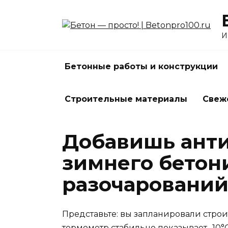
Перейти
к
содержанию
И
Бетонные работы и конструкции
Строительные материалы
Свеж
Добавишь анти
зимнего бетон
разочаровани
Представьте: вы запланировали строи
термометр стабильно показывает -10°