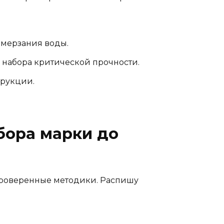
амерзания воды.
 набора критической прочности.
трукции.
бора марки до
проверенные методики. Распишу