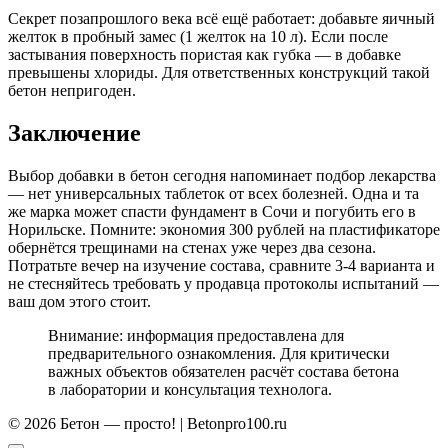
Секрет позапрошлого века всё ещё работает: добавьте яичный
желток в пробный замес (1 желток на 10 л). Если после
застывания поверхность пористая как губка — в добавке
превышены хлориды. Для ответственных конструкций такой
бетон непригоден.
Заключение
Выбор добавки в бетон сегодня напоминает подбор лекарства
— нет универсальных таблеток от всех болезней. Одна и та
же марка может спасти фундамент в Сочи и погубить его в
Норильске. Помните: экономия 300 рублей на пластификаторе
обернётся трещинами на стенах уже через два сезона.
Потратьте вечер на изучение состава, сравните 3-4 варианта и
не стесняйтесь требовать у продавца протоколы испытаний —
ваш дом этого стоит.
Внимание: информация предоставлена для
предварительного ознакомления. Для критически
важных объектов обязателен расчёт состава бетона
в лаборатории и консультация технолога.
© 2026 Бетон — просто! | Betonpro100.ru