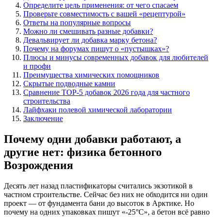
Определите цель применения: от чего спасаем
Проверьте совместимость с вашей «рецептурой»
Ответы на популярные вопросы
Можно ли смешивать разные добавки?
Девальвирует ли добавка марку бетона?
Почему на форумах пишут о «пустышках»?
Плюсы и минусы современных добавок для любителей
и профи
Преимущества химических помощников
Скрытые подводные камни
Сравнение TOP-5 добавок 2026 года для частного
строительства
Лайфхаки полевой химической лаборатории
Заключение
Почему одни добавки работают, а
другие нет: физика бетонного
Возрождения
Десять лет назад пластификаторы считались экзотикой в
частном строительстве. Сейчас без них не обходится ни один
проект — от фундамента бани до высоток в Арктике. Но
почему на одних упаковках пишут «-25°C», а бетон всё равно