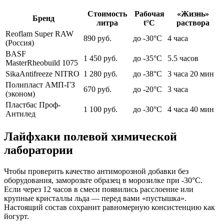
Стоимость
Рабочая
«Жизнь»
Бренд
литра
t°C
раствора
Reoflam Super RAW
890 руб.
до -30°C
4 часа
(Россия)
BASF
1 450 руб.
до -35°C
5.5 часов
MasterRheobuild 1075
SikaAntifreeze NITRO
1 280 руб.
до -38°C
3 часа 20 мин
Полипласт АМП-ГЗ
670 руб.
до -20°C
3 часа
(эконом)
Пластбас Проф-
1 100 руб.
до -30°C
4 часа 40 мин
Антилед
Лайфхаки полевой химической
лаборатории
Чтобы проверить качество антиморозной добавки без
оборудования, заморозьте образец в морозилке при -30°C.
Если через 12 часов в смеси появились расслоение или
крупные кристаллы льда — перед вами «пустышка».
Настоящий состав сохранит равномерную консистенцию как
йогурт.