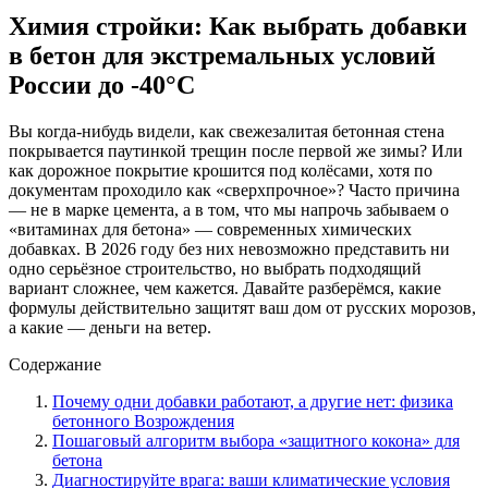
Химия стройки: Как выбрать добавки
в бетон для экстремальных условий
России до -40°C
Вы когда-нибудь видели, как свежезалитая бетонная стена
покрывается паутинкой трещин после первой же зимы? Или
как дорожное покрытие крошится под колёсами, хотя по
документам проходило как «сверхпрочное»? Часто причина
— не в марке цемента, а в том, что мы напрочь забываем о
«витаминах для бетона» — современных химических
добавках. В 2026 году без них невозможно представить ни
одно серьёзное строительство, но выбрать подходящий
вариант сложнее, чем кажется. Давайте разберёмся, какие
формулы действительно защитят ваш дом от русских морозов,
а какие — деньги на ветер.
Содержание
Почему одни добавки работают, а другие нет: физика
бетонного Возрождения
Пошаговый алгоритм выбора «защитного кокона» для
бетона
Диагностируйте врага: ваши климатические условия